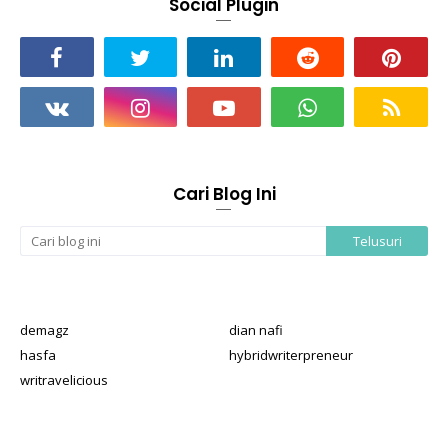
Social Plugin
Cari Blog Ini
demagz
dian nafi
hasfa
hybridwriterpreneur
writravelicious