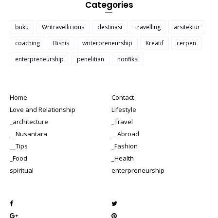
Categories
buku
Writravellicious
destinasi
travelling
arsitektur
coaching
Bisnis
writerpreneurship
Kreatif
cerpen
enterpreneurship
penelitian
nonfiksi
Home
Contact
Love and Relationship
Lifestyle
_architecture
_Travel
__Nusantara
__Abroad
__Tips
_Fashion
_Food
_Health
spiritual
enterpreneurship