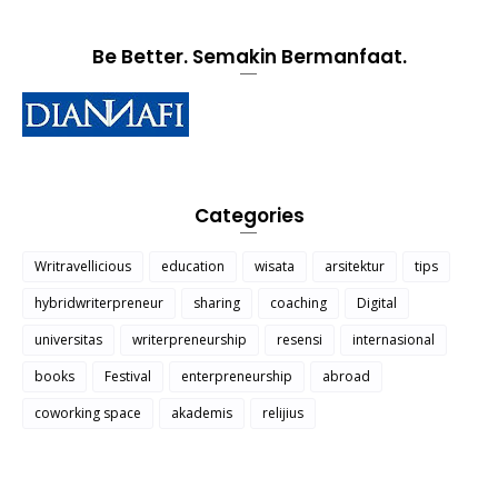
Be Better. Semakin Bermanfaat.
Categories
Writravellicious
education
wisata
arsitektur
tips
hybridwriterpreneur
sharing
coaching
Digital
universitas
writerpreneurship
resensi
internasional
books
Festival
enterpreneurship
abroad
coworking space
akademis
relijius