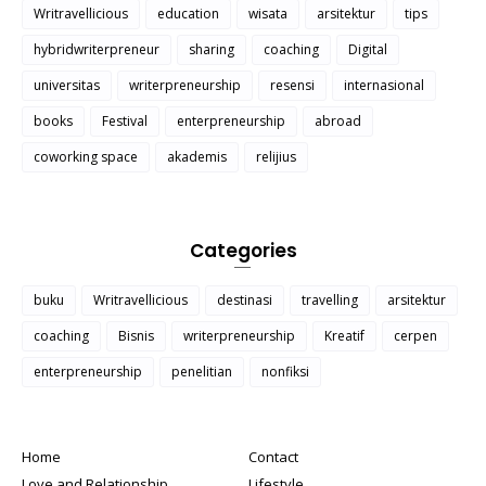
Writravellicious
education
wisata
arsitektur
tips
hybridwriterpreneur
sharing
coaching
Digital
universitas
writerpreneurship
resensi
internasional
books
Festival
enterpreneurship
abroad
coworking space
akademis
relijius
Categories
buku
Writravellicious
destinasi
travelling
arsitektur
coaching
Bisnis
writerpreneurship
Kreatif
cerpen
enterpreneurship
penelitian
nonfiksi
Home
Contact
Love and Relationship
Lifestyle