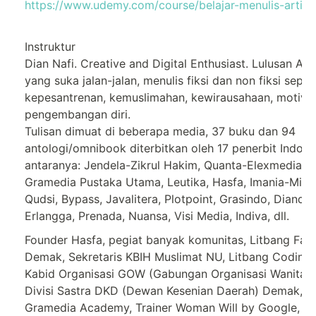
https://www.udemy.com/course/belajar-menulis-artikel
Instruktur
Dian Nafi. Creative and Digital Enthusiast. Lulusan Ars
yang suka jalan-jalan, menulis fiksi dan non fiksi seput
kepesantrenan, kemuslimahan, kewirausahaan, motiva
pengembangan diri.
Tulisan dimuat di beberapa media, 37 buku dan 94
antologi/omnibook diterbitkan oleh 17 penerbit Indone
antaranya: Jendela-Zikrul Hakim, Quanta-Elexmedia, B
Gramedia Pustaka Utama, Leutika, Hasfa, Imania-Mizan
Qudsi, Bypass, Javalitera, Plotpoint, Grasindo, Diandra
Erlangga, Prenada, Nuansa, Visi Media, Indiva, dll.
Founder Hasfa, pegiat banyak komunitas, Litbang Fat
Demak, Sekretaris KBIH Muslimat NU, Litbang Coding
Kabid Organisasi GOW (Gabungan Organisasi Wanita)
Divisi Sastra DKD (Dewan Kesenian Daerah) Demak, 
Gramedia Academy, Trainer Woman Will by Google, Tr