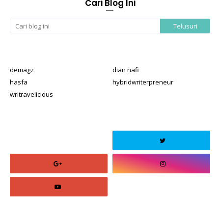
Cari Blog Ini
demagz
dian nafi
hasfa
hybridwriterpreneur
writravelicious