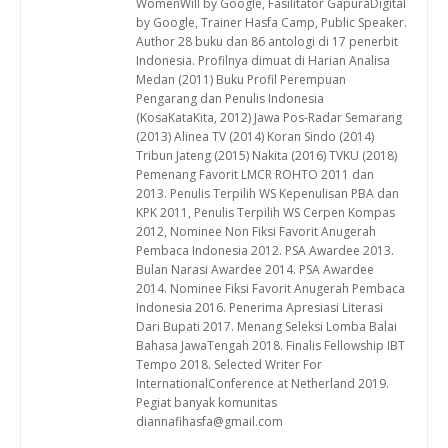
WomenWill by Google, Fasilitator GapuraDigital
by Google, Trainer Hasfa Camp, Public Speaker.
Author 28 buku dan 86 antologi di 17 penerbit
Indonesia. Profilnya dimuat di Harian Analisa
Medan (2011) Buku Profil Perempuan
Pengarang dan Penulis Indonesia
(KosaKataKita, 2012) Jawa Pos-Radar Semarang
(2013) Alinea TV (2014) Koran Sindo (2014)
Tribun Jateng (2015) Nakita (2016) TVKU (2018)
Pemenang Favorit LMCR ROHTO 2011 dan
2013. Penulis Terpilih WS Kepenulisan PBA dan
KPK 2011, Penulis Terpilih WS Cerpen Kompas
2012, Nominee Non Fiksi Favorit Anugerah
Pembaca Indonesia 2012. PSA Awardee 2013.
Bulan Narasi Awardee 2014. PSA Awardee
2014. Nominee Fiksi Favorit Anugerah Pembaca
Indonesia 2016. Penerima Apresiasi Literasi
Dari Bupati 2017. Menang Seleksi Lomba Balai
Bahasa JawaTengah 2018. Finalis Fellowship IBT
Tempo 2018. Selected Writer For
InternationalConference at Netherland 2019.
Pegiat banyak komunitas
diannafihasfa@gmail.com