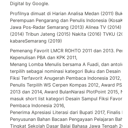
Digital by Google.
Profilnya dimuat di Harian Analisa Medan (2011) Buku P
Perempuan Pengarang dan Penulis Indonesia (KosaKata
Jawa Pos-Radar Semarang (2013) Alinea TV (2014) Ko
(2014) Tribun Jateng (2015) Nakita (2016) TVKU (201
kabareSemarang (2019)
Pemenang Favorit LMCR ROHTO 2011 dan 2013. Penuli
Kepenulisan PBA dan KPK 2011,
Menang Lomba Menulis bersama A Fuadi, dan antologi
terpilih sebagai nominasi kategori Buku dan Desain S
Fiksi Terfavorit Anugerah Pembaca Indonesia 2012,
Penulis Terpilih WS Cerpen Kompas 2012, Award PSA 
2013 dan 2014, Award BulanNarasi PlotPoint 2015, No
masuk short list kategori Desain Sampul Fiksi Favorit
Pembaca Indonesia 2016,
Penerima Apresiasi Literasi dari Bupati 2017, Finalis L
Penyusunan Bahan Bacaan Pengayaan Pelajaran Bahas
Tingkat Sekolah Dasar Balai Bahasa Jawa Tengah 201