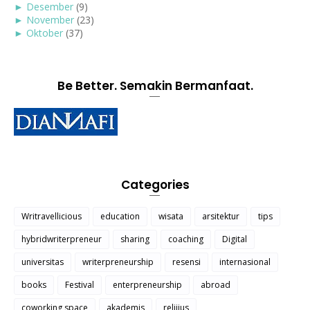
►
Desember
(9)
►
November
(23)
►
Oktober
(37)
Be Better. Semakin Bermanfaat.
Categories
Writravellicious
education
wisata
arsitektur
tips
hybridwriterpreneur
sharing
coaching
Digital
universitas
writerpreneurship
resensi
internasional
books
Festival
enterpreneurship
abroad
coworking space
akademis
relijius