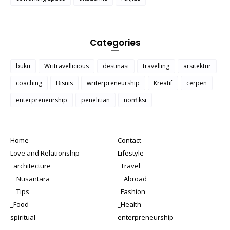
Categories
buku
Writravellicious
destinasi
travelling
arsitektur
coaching
Bisnis
writerpreneurship
Kreatif
cerpen
enterpreneurship
penelitian
nonfiksi
Home
Contact
Love and Relationship
Lifestyle
_architecture
_Travel
__Nusantara
__Abroad
__Tips
_Fashion
_Food
_Health
spiritual
enterpreneurship