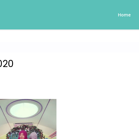
Home
020