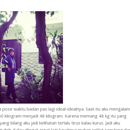
pose waktu badan pas lagi ideal-idealnya. Saat itu aku mengalam
60 kilogram menjadi 48 kilogram. Karena memang 48 kg itu yang
g bilang aku jadi kelihatan terlalu tirus kalau kurus. Jadi aku
 deh. Kalau diingat-ingat lagi kayaknya makan coklat sepulang dar