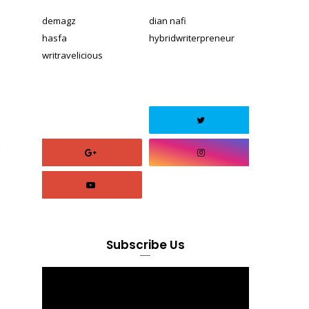
demagz
dian nafi
hasfa
hybridwriterpreneur
writravelicious
u
Subscribe Us