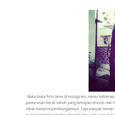
Buka-buka foto lama di instagram, nemu beberapa 
penurunan berat tubuh yang lumayan drastis dari 
ideal menurut perhitungannya. Tapi banyak teman yan
makan makam lagi dan whooot tahu-tahu nanjak lagi