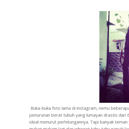
Buka-buka foto lama di instagram, nemu beberapa 
penurunan berat tubuh yang lumayan drastis dari 
ideal menurut perhitungannya. Tapi banyak teman yan
makan makam lagi dan whooot tahu-tahu nanjak lagi