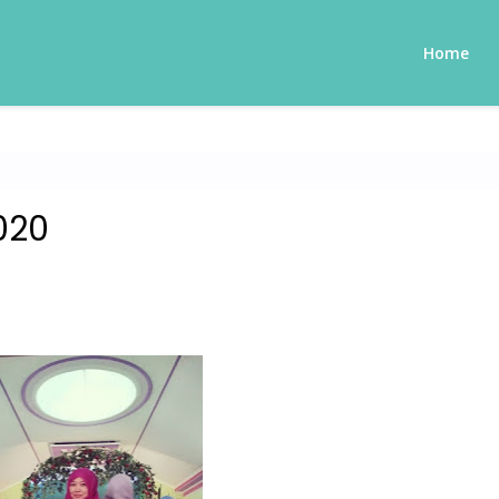
Home
020