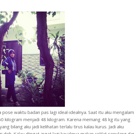
pose waktu badan pas lagi ideal-idealnya. Saat itu aku mengalam
60 kilogram menjadi 48 kilogram. Karena memang 48 kg itu yang
g bilang aku jadi kelihatan terlalu tirus kalau kurus. Jadi aku
 deh. Kalau diingat-ingat lagi kayaknya makan coklat sepulang dar