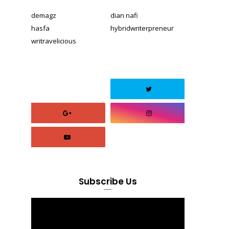
demagz
dian nafi
hasfa
hybridwriterpreneur
writravelicious
u
Subscribe Us