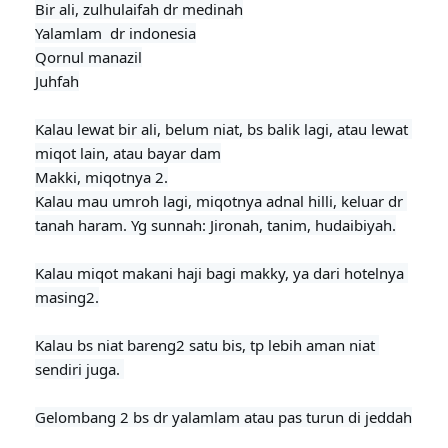
Bir ali, zulhulaifah dr medinah

Yalamlam  dr indonesia

Qornul manazil

Juhfah

Kalau lewat bir ali, belum niat, bs balik lagi, atau lewat 
miqot lain, atau bayar dam
Makki, miqotnya 2.

Kalau mau umroh lagi, miqotnya adnal hilli, keluar dr 
tanah haram. Yg sunnah: Jironah, tanim, hudaibiyah.
Kalau miqot makani haji bagi makky, ya dari hotelnya 
masing2.

Kalau bs niat bareng2 satu bis, tp lebih aman niat 
sendiri juga. 

Gelombang 2 bs dr yalamlam atau pas turun di jeddah