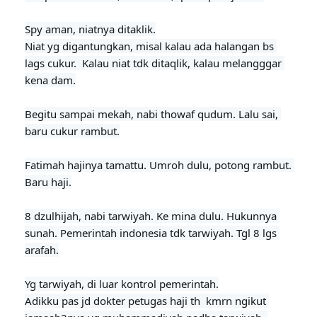
Spy aman, niatnya ditaklik.

Niat yg digantungkan, misal kalau ada halangan bs 
lags cukur.  Kalau niat tdk ditaqlik, kalau melangggar 
kena dam.

Begitu sampai mekah, nabi thowaf qudum. Lalu sai, 
baru cukur rambut.

Fatimah hajinya tamattu. Umroh dulu, potong rambut. 
Baru haji.
8 dzulhijah, nabi tarwiyah. Ke mina dulu. Hukunnya 
sunah. Pemerintah indonesia tdk tarwiyah. Tgl 8 lgs 
arafah.

Yg tarwiyah, di luar kontrol pemerintah.

Adikku pas jd dokter petugas haji th  kmrn ngikut 