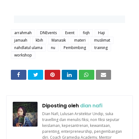
arrahmah
DNEvents
Event
fiqh
Haji
jamaah
kbih
Manasik
materi
muslimat
nahdlatul ulama
nu
Pembimbing
training
workshop
Diposting oleh
dian nafi
Dian Nafi, Lulusan Arsitektur Undip, suka
travelling dan menulis fiksi, non fiksi seputar
keislaman, kepesantrenan, kewanitaan,
parenting, enterpreneurship, pengembangan
diri. Coach Gramedia Academy, Mentor