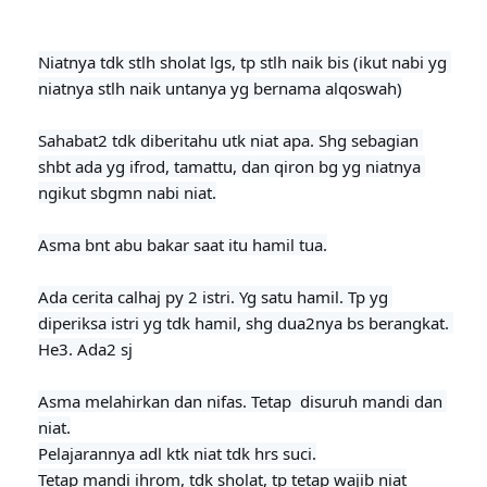
Niatnya tdk stlh sholat lgs, tp stlh naik bis (ikut nabi yg 
niatnya stlh naik untanya yg bernama alqoswah)

Sahabat2 tdk diberitahu utk niat apa. Shg sebagian 
shbt ada yg ifrod, tamattu, dan qiron bg yg niatnya 
ngikut sbgmn nabi niat.

Asma bnt abu bakar saat itu hamil tua.
Ada cerita calhaj py 2 istri. Yg satu hamil. Tp yg 
diperiksa istri yg tdk hamil, shg dua2nya bs berangkat. 
He3. Ada2 sj

Asma melahirkan dan nifas. Tetap  disuruh mandi dan 
niat.

Pelajarannya adl ktk niat tdk hrs suci.

Tetap mandi ihrom, tdk sholat, tp tetap wajib niat