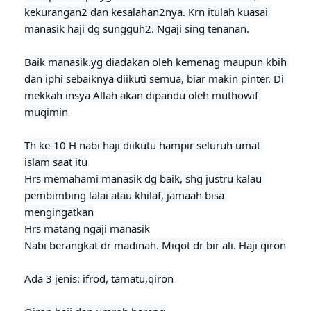
kekurangan2 dan kesalahan2nya. Krn itulah kuasai 
manasik haji dg sungguh2. Ngaji sing tenanan.
Baik manasik.yg diadakan oleh kemenag maupun kbih 
dan iphi sebaiknya diikuti semua, biar makin pinter. Di 
mekkah insya Allah akan dipandu oleh muthowif 
muqimin
Th ke-10 H nabi haji diikutu hamp
ir seluruh umat 
islam saat itu
Hrs memahami manasik dg baik, shg justru kalau 
pembimbing lalai atau khilaf, jamaah bisa 
mengingatkan

Hrs matang ngaji manasik

Nabi berangkat dr madinah. Miqot dr bir ali. Haji qiron

Ada 3 jenis: ifrod, tamatu,qiron