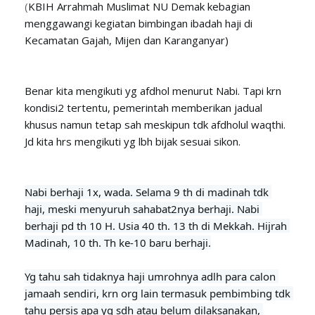
(
KBIH Arrahmah Muslimat NU Demak kebagian 
menggawangi kegiatan bimbingan ibadah haji di 
Kecamatan Gajah, Mijen dan Karanganyar)
Benar kita mengikuti yg afdhol menurut Nabi. Tapi krn 
kondisi2 tertentu, pemerintah memberikan jadual 
khusus namun tetap sah meskipun tdk afdholul waqthi. 

Jd kita hrs mengikuti yg lbh bijak sesuai sikon.
Nabi berhaji 1x, wada. Selama 9 th di madinah tdk 
haji, meski menyuruh sahabat2nya berhaji. Nabi 
berhaji pd th 10 H. Usia 40 th. 13 th di Mekkah. Hijrah 
Madinah, 10 th. Th ke-10 baru berhaji.
Yg tahu sah tidaknya haji umrohnya adlh para calon 
jamaah sendiri, krn org lain termasuk pembimbing tdk 
tahu persis apa yg sdh atau belum dilaksanakan, 