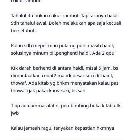
cukur rambut.

Tahalul itu bukan cukur rambut. Tapi artinya halal. 

Stlh tahalul awal, Boleh melakukan apa saja kecuali 
bersetubuh.

Kalau sdh mepet mau pulamg pdhl masih haidl, 
solusinya minum pil.penghenti haidl. Ada 2 qoul
Ktk darah berhenti di antara haidl, misal 5 jam, bs 
dimanfaatkan ceoat2 mandi besar suci dr haidl, 
thowaf. Ada kitab yg bhkm menyatakan kalau pas 
thowaf gak pakai kaos kaki, bs sah.

Tiap ada permasalahn, pembimbing buka kitab utk 
jwb

Kalau jamaah ragu, tanyakan kepastian hkmnya