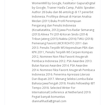
WomenWill by Google, Fasilitator GapuraDigital
by Google, Trainer Hasfa Camp, Public Speaker.
Author 28 buku dan 86 antologi di 17 penerbit
Indonesia. Profilnya dimuat di Harian Analisa
Medan (2011) Buku Profil Perempuan
Pengarang dan Penulis Indonesia
(KosaKataKita, 2012) Jawa Pos-Radar Semarang
(2013) Alinea TV (2014) Koran Sindo (2014)
Tribun Jateng (2015) Nakita (2016) TVKU (2018)
Pemenang Favorit LMCR ROHTO 2011 dan
2013. Penulis Terpilih WS Kepenulisan PBA dan
KPK 2011, Penulis Terpilih WS Cerpen Kompas
2012, Nominee Non Fiksi Favorit Anugerah
Pembaca Indonesia 2012. PSA Awardee 2013.
Bulan Narasi Awardee 2014. PSA Awardee
2014. Nominee Fiksi Favorit Anugerah Pembaca
Indonesia 2016. Penerima Apresiasi Literasi
Dari Bupati 2017. Menang Seleksi Lomba Balai
Bahasa JawaTengah 2018. Finalis Fellowship IBT
Tempo 2018. Selected Writer For
InternationalConference at Netherland 2019.
Pegiat banyak komunitas
diannafihasfa@gmail.com