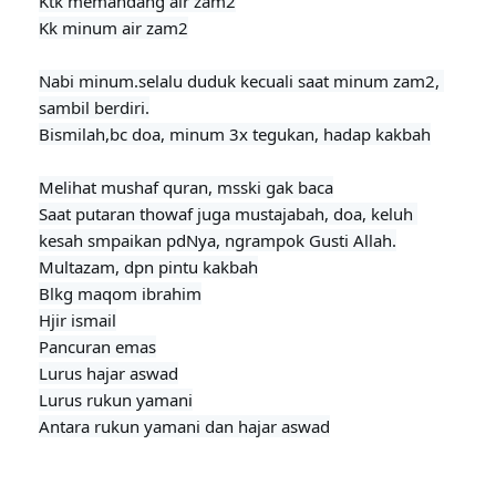
Ktk memandang air zam2

Kk minum air zam2

Nabi minum.selalu duduk kecuali saat minum zam2, 
sambil berdiri.

Bismilah,bc doa, minum 3x tegukan, hadap kakbah
Melihat mushaf quran, msski gak baca

Saat putaran thowaf juga mustajabah, doa, keluh 
kesah smpaikan pdNya, ngrampok Gusti Allah.

Multazam, dpn pintu kakbah

Blkg maqom ibrahim

Hjir ismail

Pancuran emas

Lurus hajar aswad

Lurus rukun yamani

Antara rukun yamani dan hajar aswad