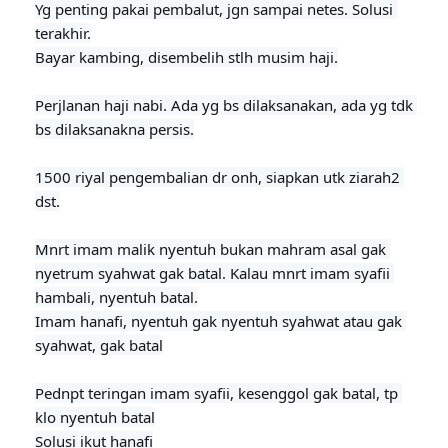
Yg penting pakai pembalut, jgn sampai netes. Solusi 
terakhir.

Bayar kambing, disembelih stlh musim haji.

Perjlanan haji nabi. Ada yg bs dilaksanakan, ada yg tdk 
bs dilaksanakna persis.

1500 riyal pengembalian dr onh, siapkan utk ziarah2 
dst.
Mnrt imam malik nyentuh bukan mahram asal gak 
nyetrum syahwat gak batal. Kalau mnrt imam syafii 
hambali, nyentuh batal.

Imam hanafi, nyentuh gak nyentuh syahwat atau gak 
syahwat, gak batal

Pednpt teringan imam syafii, kesenggol gak batal, tp 
klo nyentuh batal

Solusi ikut hanafi