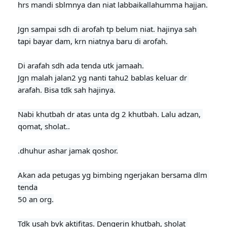
hrs mandi sblmnya dan niat labbaikallahumma hajjan.
Jgn sampai sdh di arofah tp belum niat. hajinya sah 
tapi bayar dam, krn niatnya baru di arofah.

Di arafah sdh ada tenda utk jamaah.

Jgn malah jalan2 yg nanti tahu2 bablas keluar dr 
arafah. Bisa tdk sah hajinya.

Nabi khutbah dr atas unta dg 2 khutbah. Lalu adzan, 
qomat, sholat..
.dhuhur ashar jamak qoshor.

Akan ada petugas yg bimbing ngerjakan bersama dlm 
tenda

50 an org.

Tdk usah byk aktifitas. Dengerin khutbah, sholat 