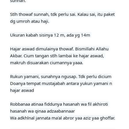
sunnah.

Stlh thowaf sunnah, tdk perlu sai. Kalau sai, itu paket 
dg umroh atau haji.
Ukuran kabah sisinya 12 m, ada yg 14m 

Hajar aswad dimulainya thowaf. Bismillahi Allahu 
Akbar. Cium tangan stlh lambai ke hajar aswad, 
makruh disuarakan ciumannya yaaa.

Rukun yamani, sunahnya ngusap. Tdk perlu dicium

Doanya tempat mustajabah antara yukun yamani n 
hajar aswad
Robbanaa atinaa fiddunya hasanah wa fil akhiroti 
hasanah wa qinaa adzaabannaar

Wa adkhlnal jannata ma'al abror yaa aziz yaa ghoffar.