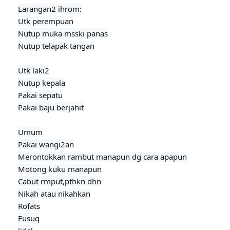
Larangan2 ihrom:

Utk perempuan

Nutup muka msski panas

Nutup telapak tangan

Utk laki2

Nutup kepala

Pakai sepatu

Pakai baju berjahit

Umum

Pakai wangi2an

Merontokkan rambut manapun dg cara apapun

Motong kuku manapun

Cabut rmput,pthkn dhn

Nikah atau nikahkan

Rofats

Fusuq
