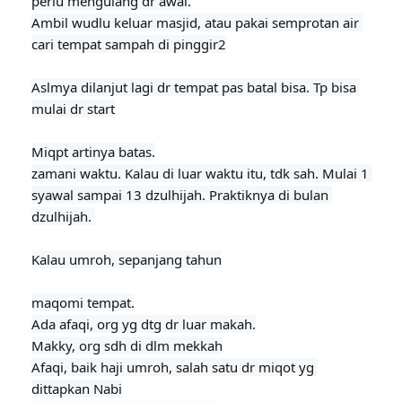
perlu mengulang dr awal.

Ambil wudlu keluar masjid, atau pakai semprotan air 
cari tempat sampah di pinggir2

Aslmya dilanjut lagi dr tempat pas batal bisa. Tp bisa 
mulai dr start
Miqpt artinya batas.

zamani waktu. Kalau di luar waktu itu, tdk sah. Mulai 1 
syawal sampai 13 dzulhijah. Praktiknya di bulan 
dzulhijah. 

Kalau umroh, sepanjang tahun

maqomi tempat.

Ada afaqi, org yg dtg dr luar makah.

Makky, org sdh di dlm mekkah
Afaqi, baik haji umroh, salah satu dr miqot yg 
dittapkan Nabi
