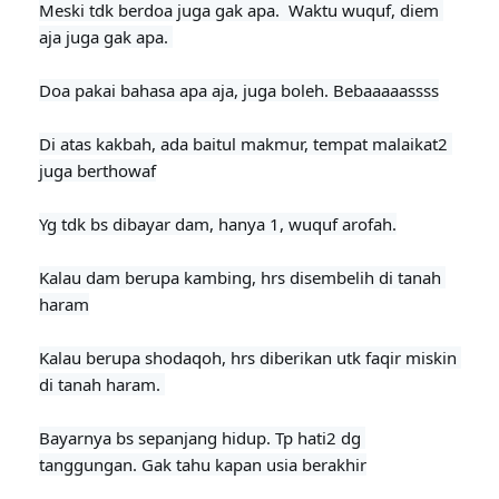
Meski tdk berdoa juga gak apa.  Waktu wuquf, diem 
aja juga gak apa. 

Doa pakai bahasa apa aja, juga boleh. Bebaaaaassss
Di atas kakbah, ada baitul makmur, tempat malaikat2 
juga berthowaf
Yg tdk bs dibayar dam, hanya 1, wuquf arofah.

Kalau dam berupa kambing, hrs disembelih di tanah 
haram

Kalau berupa shodaqoh, hrs diberikan utk faqir miskin 
di tanah haram. 

Bayarnya bs sepanjang hidup. Tp hati2 dg 
tanggungan. Gak tahu kapan usia berakhir