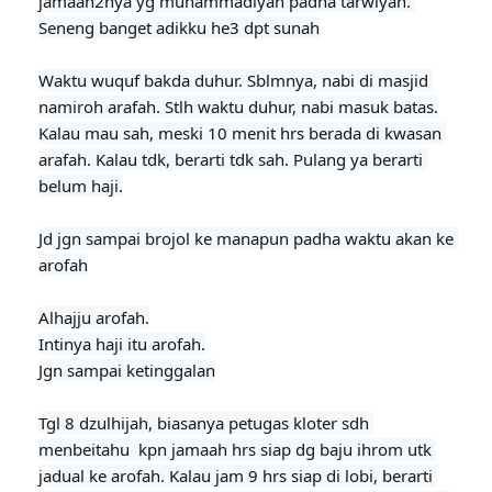
jamaah2nya yg muhammadiyah padha tarwiyah. 
Seneng banget adikku he3 dpt sunah
Waktu wuquf bakda duhur. Sblmnya, nabi di masjid 
namiroh arafah. Stlh waktu duhur, nabi masuk batas.

Kalau mau sah, meski 10 menit hrs berada di kwasan 
arafah. Kalau tdk, berarti tdk sah. Pulang ya berarti 
belum haji.

Jd jgn sampai brojol ke manapun padha waktu akan ke 
arofah
Alhajju arofah.

Intinya haji itu arofah.

Jgn sampai ketinggalan

Tgl 8 dzulhijah, biasanya petugas kloter sdh 
menbeitahu  kpn jamaah hrs siap dg baju ihrom utk 
jadual ke arofah. Kalau jam 9 hrs siap di lobi, berarti 