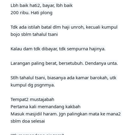
Lbh baik hati2, bayar, lbh baik

200 ribu. Hati plong

Tdk ada istilah batal dlm haji unroh, kecuali kumpul 
bojo sblm tahalul tsani
Kalau dam tdk dibayar, tdk sempurna hajinya.

Larangan paling berat, bersetubuh. Dendanya unta.

Stlh tahalul tsani, biasanya ada kamar barokah, utk 
kumpul dg psgnmya.
Tempat2 mustajabah

Pertama kali memandang kakbah

Masuk masjidil haram. Jgn palingkan mata ke mana2 
sblm doa selesai
