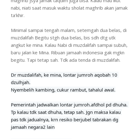
maghrib jsya jamak taqdim juga bisa. Kalau mau ikut
nabi, niati saat masuk waktu sholat maghrib akan jamak
ta'khir.
Minimal sampai tengah malam, setemgah dua belas, di
muzdalifah Begitu stgh dua belas, bis sdh dtg utk
angkut ke mina. Kalau Nabi di muzdalifah sampai subuh,
baru jalan ke Mina. Ribuan jamaah indonesia gak mgkn
begitu. Tapi tetap sah. Tdk ada tenda di muzdalifah.
Dr muzdalifah, ke mina, lontar jumroh aqobah 10 
dzulhjah.

Nyembelih kambing, cukur rambut, tahalul awal.

Pemerintah jadwalkan lontar jumroh.afdhol pd dhuha. 
Tp kalau tdk saat dhuha, tetap sah. Jgn maksa kalau 
pas tdk jadualnya, krn resiko berjubel tabrakan dg 
jamaah negara2 lain