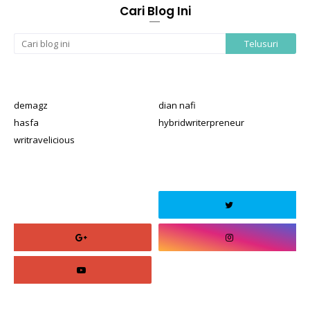
Cari Blog Ini
demagz
dian nafi
hasfa
hybridwriterpreneur
writravelicious