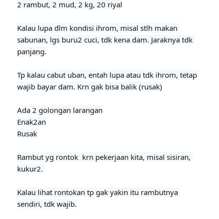
2 rambut, 2 mud, 2 kg, 20 riyal
Kalau lupa dlm kondisi ihrom, misal stlh makan 
sabunan, lgs buru2 cuci, tdk kena dam. Jaraknya tdk 
panjang.

Tp kalau cabut uban, entah lupa atau tdk ihrom, tetap 
wajib bayar dam. Krn gak bisa balik (rusak)

Ada 2 golongan larangan

Enak2an

Rusak
Rambut yg rontok  krn pekerjaan kita, misal sisiran, 
kukur2. 

Kalau lihat rontokan tp gak yakin itu rambutnya 
sendiri, tdk wajib.
