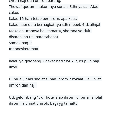
Qiron haji dan umroh bareng.

Thowaf qudum, hukumnya sunah. Stlhnya sai. Atau 
cukur.

Kalau 15 hari tetap berihrom, apa kuat. 

Kalau nabi dulu bernagkatnya sdh mepet, 4 dzulhijah

Maka anjurannya haji tamattu, sbgmna yg dulu 
disarankan utk para sahabat.

Sama2 bagus

Indonesia:tamatu
Kalau yg gelobang 2 dekat hari2 wukuf, bs pilih haji 
ifrod.

Di bir ali, nabi sholat sunah ihrom 2 rokaat. Lalu Niat 
umroh dan haji.

Utk gelombang 1, dr hotel siap ihrom, di bir ali sholat 
ihrom, lalu niat umroh, bagi yg tamattu