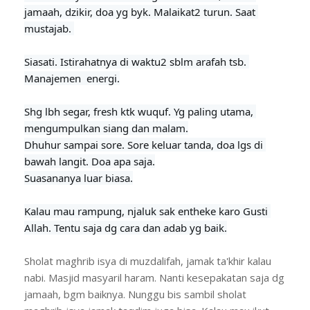
jamaah, dzikir, doa yg byk. Malaikat2 turun. Saat 
mustajab. 

Siasati. Istirahatnya di waktu2 sblm arafah tsb. 
Manajemen  energi.
Shg lbh segar, fresh ktk wuquf. Yg paling utama, 
mengumpulkan siang dan malam.

Dhuhur sampai sore. Sore keluar tanda, doa lgs di 
bawah langit. Doa apa saja.

Suasananya luar biasa.

Kalau mau rampung, njaluk sak entheke karo Gusti 
Allah. Tentu saja dg cara dan adab yg baik.
Sholat maghrib isya di muzdalifah, jamak ta'khir kalau
nabi. Masjid masyaril haram. Nanti kesepakatan saja dg
jamaah, bgm baiknya. Nunggu bis sambil sholat