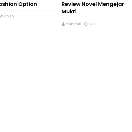
ashion Option
Review Novel Mengejar
Mukti
19.30
dian nafi
09.01