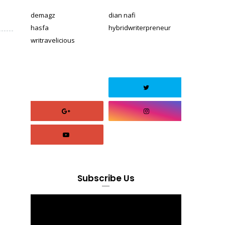
demagz
dian nafi
hasfa
hybridwriterpreneur
writravelicious
Subscribe Us