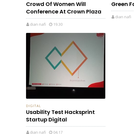
Crowd Of Women Will
Green F
Conference At Crown Plaza
dian nafi
dian nafi
19.30
DIGITAL
Usability Test Hacksprint
Startup Digital
dian nafi
04.17