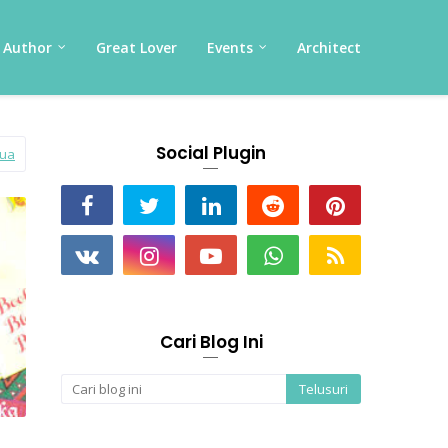
Author
Great Lover
Events
Architect
Social Plugin
mua
Cari Blog Ini