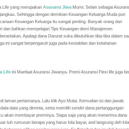
tra Life yang merupakan
Asuransi Jiwa
Murni. Selain sebagai Asurans
g terjangkau. Sehingga dengan demikian Keuangan Keluarga Muda pun
encanaan Keuangan Keluarga itu sangat penting. Banyak orang dan
ri dan bahkan mempelajari Tips Keuangan demi Manajemen
rantakan. Apalagi dana Darurat suka dibutuhkan tiba-tiba dalam sa
 ini sangat berpengaruh juga pada kestabilan dan ketahanan
a Life
ini Manfaat Asuransi Jiwanya. Premi Asuransi Flexi life juga bi
di laman pertamanya. Lalu klik Ayo Mulai. Kemudian isi dan jawab
data-data yang diminta, serta memilih sendiri dana pertanggungan
 aku akan membayar preminya. Siapa saja yang akan menerima dana
uar tuh rumusan berapa yang harus kita bayar, and langsung deh kit