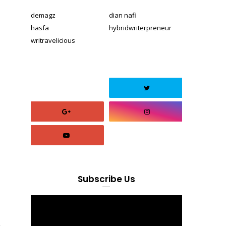
demagz
dian nafi
hasfa
hybridwriterpreneur
writravelicious
Subscribe Us