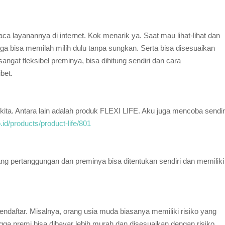
ca layanannya di internet. Kok menarik ya. Saat mau lihat-lihat dan
gga bisa memilah milih dulu tanpa sungkan. Serta bisa disesuaikan
gat fleksibel preminya, bisa dihitung sendiri dan cara
bet.
kita. Antara lain adalah produk FLEXI LIFE. Aku juga mencoba sendir
co.id/products/product-life/801
uang pertanggungan dan preminya bisa ditentukan sendiri dan memiliki
mendaftar. Misalnya, orang usia muda biasanya memiliki risiko yang
ngga premi bisa dibayar lebih murah dan disesuaikan dengan risiko