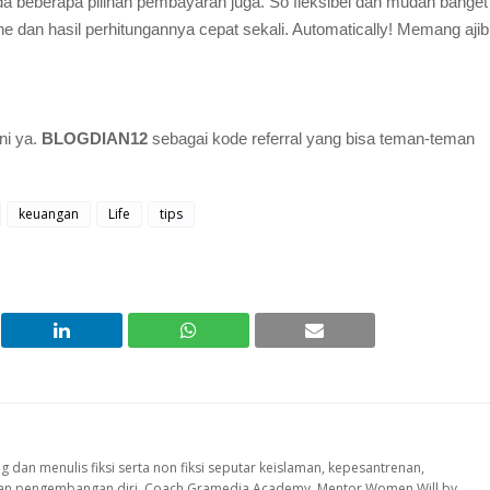
da beberapa pilihan pembayaran juga. So fleksibel dan mudah banget
ne dan hasil perhitungannya cepat sekali. Automatically! Memang ajib
ni ya.
BLOGDIAN12
sebagai kode referral yang bisa teman-teman
keuangan
Life
tips
ng dan menulis fiksi serta non fiksi seputar keislaman, kepesantrenan,
 dan pengembangan diri. Coach Gramedia Academy, Mentor Women Will by