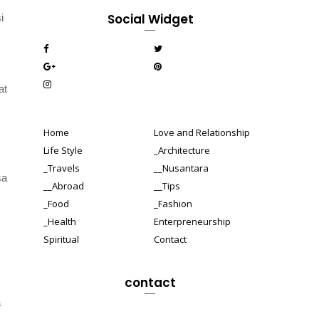
Social Widget
i
at
Home
Love and Relationship
Life Style
_Architecture
_Travels
__Nusantara
sa
__Abroad
__Tips
_Food
_Fashion
_Health
Enterpreneurship
Spiritual
Contact
contact
a