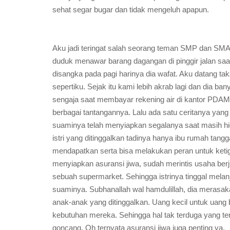
sehat segar bugar dan tidak mengeluh apapun.
Aku jadi teringat salah seorang teman SMP dan SMA
duduk menawar barang dagangan di pinggir jalan saa
disangka pada pagi harinya dia wafat. Aku datang tak
sepertiku. Sejak itu kami lebih akrab lagi dan dia 
sengaja saat membayar rekening air di kantor PDAM,
berbagai tantangannya. Lalu ada satu ceritanya ya
suaminya telah menyiapkan segalanya saat masih h
istri yang ditinggalkan tadinya hanya ibu rumah tangg
mendapatkan serta bisa melakukan peran untuk keti
menyiapkan asuransi jiwa, sudah merintis usaha ber
sebuah supermarket. Sehingga istrinya tinggal mela
suaminya. Subhanallah wal hamdulillah, dia merasakan
anak-anak yang ditinggalkan. Uang kecil untuk uan
kebutuhan mereka. Sehingga hal tak terduga yang terj
goncang. Oh ternyata asuransi jiwa juga penting ya.