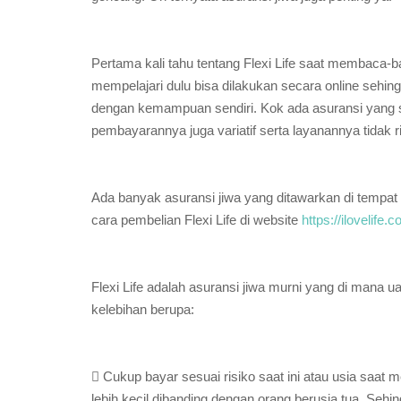
Pertama kali tahu tentang Flexi Life saat membaca-ba
mempelajari dulu bisa dilakukan secara online sehin
dengan kemampuan sendiri. Kok ada asuransi yang san
pembayarannya juga variatif serta layanannya tidak ri
Ada banyak asuransi jiwa yang ditawarkan di tempat 
cara pembelian Flexi Life di website
https://ilovelife.
Flexi Life adalah asuransi jiwa murni yang di mana 
kelebihan berupa:
 Cukup bayar sesuai risiko saat ini atau usia saat 
lebih kecil dibanding dengan orang berusia tua. Sehi