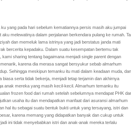
 ku yang pada hari sebelum kematiannya persis masih aku jumpai
t aku melewatinya dalam perjalanan berkendara pulang ke rumah. T
ziyah dan memeluk lama istrinya yang jadi berstatus janda mati
banyak bercerita kepadaku. Dalam suatu kesempatan bertemu tak
 kami sharing tentang bagaimana menjadi single parent dengan
ng menarik, karena dia merasa sangat bersyukur sebab almarhum
idup. Sehingga meskipun temanku itu mati dalam keadaan muda, da
a biasa serta tidak bekerja, menjadi tetap terjamin dan akhirnya
ga anak mereka yang masih kecil-kecil. Almarhum temanku itu
jualan frozen food dari rumah setelah sebelumnya mendapat PHK dar
njutkan usaha itu dan mendapatkan manfaat dari asuransi almarhum
 hal itu sebagai suatu bentuk bukti untuk yang tersayang, istri dan
g besar, karena memang yang didapatkan banyak dan cukup untuk
adi ini tidak menyebabkan istri dan anak-anak mereka terlalu