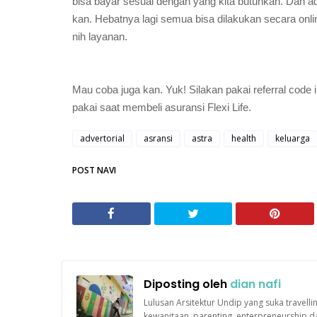
bisa bayar sesuai dengan yang kita butuhkan. Dan a
kan. Hebatnya lagi semua bisa dilakukan secara onli
nih layanan.
Mau coba juga kan. Yuk! Silakan pakai referral code i
pakai saat membeli asuransi Flexi Life.
advertorial
asransi
astra
health
keluarga
POST NAVI
Diposting oleh
dian nafi
Lulusan Arsitektur Undip yang suka travelli
kewanitaan, parenting, enterpreneurship