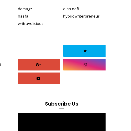
demagz
dian nafi
hasfa
hybridwriterpreneur
writravelicious
i
Subscribe Us