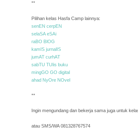
**
Pilihan kelas Hasfa Camp lainnya:
senEN cerpEN
selaSA eSAi
raBO BlOG
kamIS jurnalIS
jumAT curhAT
sabTU TUlis buku
mingGO GO digital
ahad NyOre NOvel
**
Ingin mengundang dan bekerja sama juga untuk kelas 
atau SMS/WA 081328767574