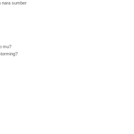
an nara sumber
t-up mu?
storming?