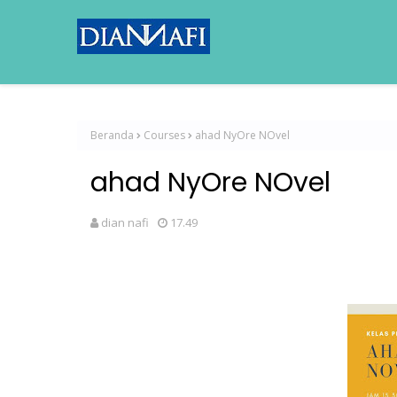
Beranda
Courses
ahad NyOre NOvel
ahad NyOre NOvel
dian nafi
17.49