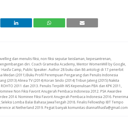
avelling dan menulis fiksi, non fiksi seputar keislaman, kepesantrenan,
, pengembangan diri. Coach Gramedia Academy, Mentor WomenWill by Google,
er Hasfa Camp, Public Speaker. Author 28 buku dan 86 antologi di 17 penerbit
lisa Medan (2011) Buku Profil Perempuan Pengarang dan Penulis Indonesia
ng (2013) Alinea TV (2014) Koran Sindo (2014) Tribun Jateng (2015) Nakita
 ROHTO 2011 dan 2013. Penulis Terpilih WS Kepenulisan PBA dan KPK 2011,
Nominee Non Fiksi Favorit Anugerah Pembaca Indonesia 2012. PSA Awardee
rdee 2014. Nominee Fiksi Favorit Anugerah Pembaca Indonesia 2016. Penerim
ng Seleksi Lomba Balai Bahasa JawaTengah 2018. Finalis Fellowship IBT Tempo
nference at Netherland 2019. Pegiat banyak komunitas diannafihasfa@gmail.com