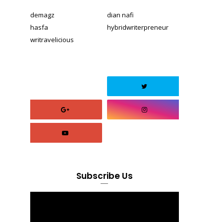
demagz
dian nafi
hasfa
hybridwriterpreneur
writravelicious
Subscribe Us