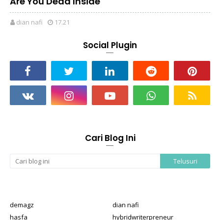
Are You Dead Inside
dian nafi
17.21
Social Plugin
Cari Blog Ini
demagz
dian nafi
hasfa
hybridwriterpreneur