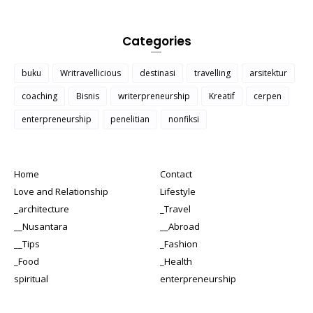
Categories
buku
Writravellicious
destinasi
travelling
arsitektur
coaching
Bisnis
writerpreneurship
Kreatif
cerpen
enterpreneurship
penelitian
nonfiksi
Home
Contact
Love and Relationship
Lifestyle
_architecture
_Travel
__Nusantara
__Abroad
__Tips
_Fashion
_Food
_Health
spiritual
enterpreneurship