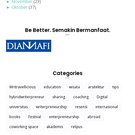
►
November
(23)
►
Oktober
(37)
Be Better. Semakin Bermanfaat.
Categories
Writravellicious
education
wisata
arsitektur
tips
hybridwriterpreneur
sharing
coaching
Digital
universitas
writerpreneurship
resensi
internasional
books
Festival
enterpreneurship
abroad
coworking space
akademis
relijius