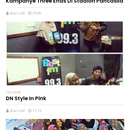
Kampanye Three Ends Di Stadion Pancasila
dian nafi
19.05
COLOUR
DN Style In Pink
dian nafi
11.19