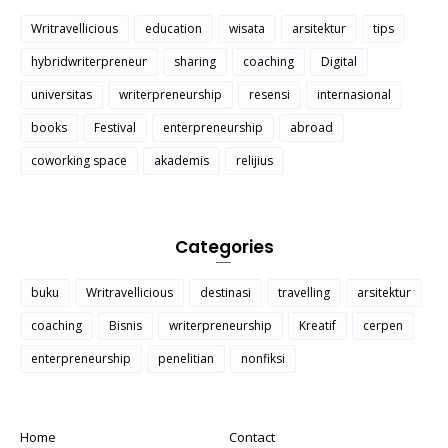
Writravellicious
education
wisata
arsitektur
tips
hybridwriterpreneur
sharing
coaching
Digital
universitas
writerpreneurship
resensi
internasional
books
Festival
enterpreneurship
abroad
coworking space
akademis
relijius
Categories
buku
Writravellicious
destinasi
travelling
arsitektur
coaching
Bisnis
writerpreneurship
Kreatif
cerpen
enterpreneurship
penelitian
nonfiksi
Home
Contact