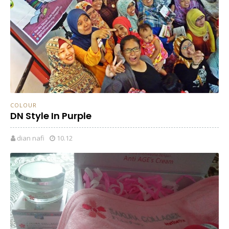
COLOUR
DN Style In Purple
dian nafi
10.12