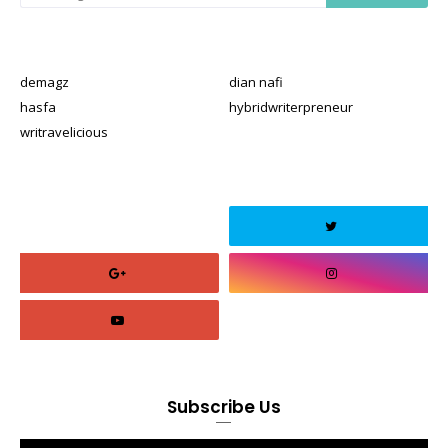
demagz
dian nafi
hasfa
hybridwriterpreneur
writravelicious
Subscribe Us