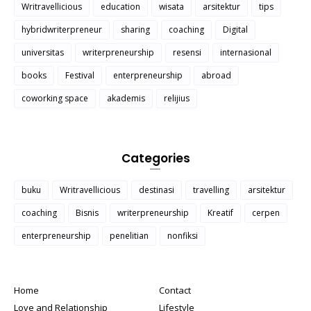
Writravellicious
education
wisata
arsitektur
tips
hybridwriterpreneur
sharing
coaching
Digital
universitas
writerpreneurship
resensi
internasional
books
Festival
enterpreneurship
abroad
coworking space
akademis
relijius
Categories
buku
Writravellicious
destinasi
travelling
arsitektur
coaching
Bisnis
writerpreneurship
Kreatif
cerpen
enterpreneurship
penelitian
nonfiksi
Home
Contact
Love and Relationship
Lifestyle