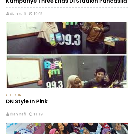
Kampanye Three Ends Di Stadion Pancasila
dian nafi
19.05
COLOUR
DN Style In Pink
dian nafi
11.19