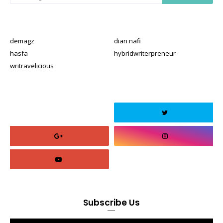
demagz
dian nafi
hasfa
hybridwriterpreneur
writravelicious
Subscribe Us