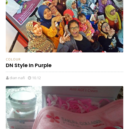
COLOUR
DN Style In Purple
dian nafi
10.12