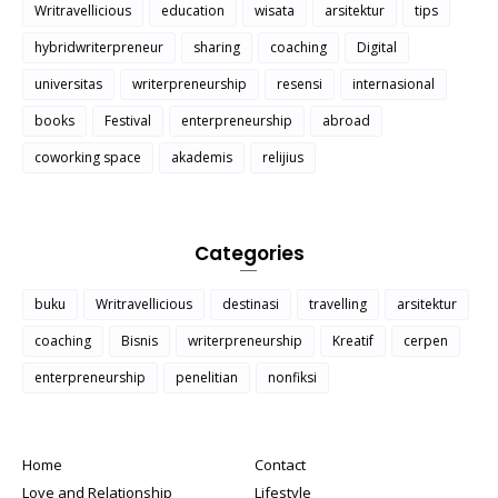
Writravellicious
education
wisata
arsitektur
tips
hybridwriterpreneur
sharing
coaching
Digital
universitas
writerpreneurship
resensi
internasional
books
Festival
enterpreneurship
abroad
coworking space
akademis
relijius
Categories
buku
Writravellicious
destinasi
travelling
arsitektur
coaching
Bisnis
writerpreneurship
Kreatif
cerpen
enterpreneurship
penelitian
nonfiksi
Home
Contact
Love and Relationship
Lifestyle