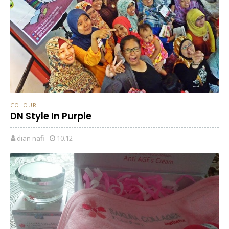
COLOUR
DN Style In Purple
dian nafi
10.12