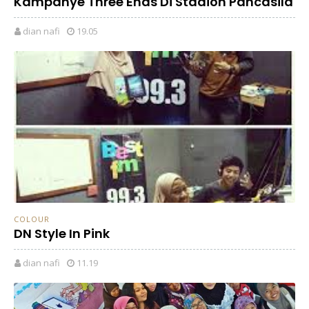
Kampanye Three Ends Di Stadion Pancasila
dian nafi
19.05
COLOUR
DN Style In Pink
dian nafi
11.19