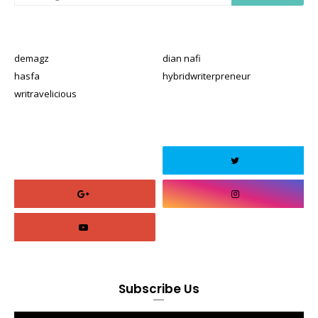
demagz
dian nafi
hasfa
hybridwriterpreneur
writravelicious
Subscribe Us