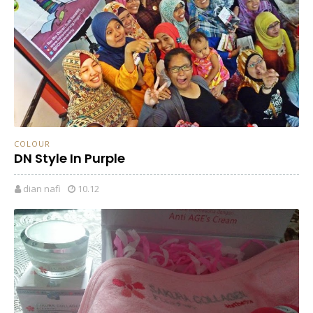
COLOUR
DN Style In Purple
dian nafi
10.12