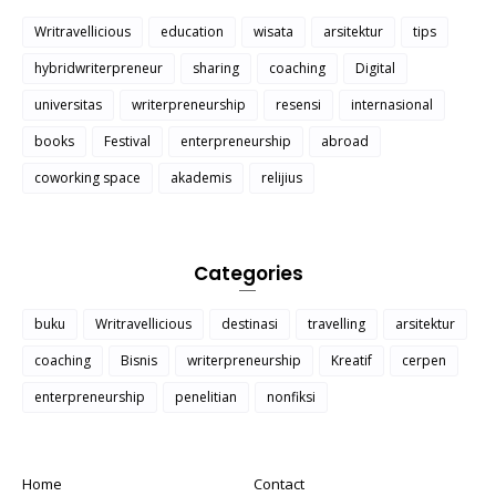
Writravellicious
education
wisata
arsitektur
tips
hybridwriterpreneur
sharing
coaching
Digital
universitas
writerpreneurship
resensi
internasional
books
Festival
enterpreneurship
abroad
coworking space
akademis
relijius
Categories
buku
Writravellicious
destinasi
travelling
arsitektur
coaching
Bisnis
writerpreneurship
Kreatif
cerpen
enterpreneurship
penelitian
nonfiksi
Home
Contact