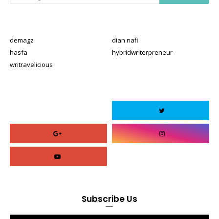
demagz
dian nafi
hasfa
hybridwriterpreneur
writravelicious
Subscribe Us