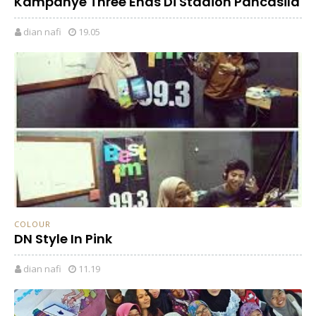
Kampanye Three Ends Di Stadion Pancasila
dian nafi
19.05
COLOUR
DN Style In Pink
dian nafi
11.19