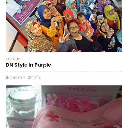
COLOUR
DN Style In Purple
dian nafi
10.12