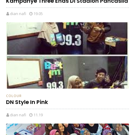
Kampanye Three Ends Di Stadion Pancasila
dian nafi
19.05
COLOUR
DN Style In Pink
dian nafi
11.19