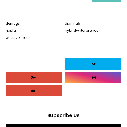
demagz
dian nafi
hasfa
hybridwriterpreneur
writravelicious
Subscribe Us