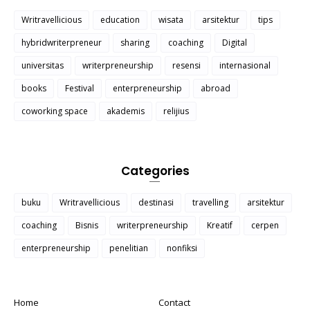
Writravellicious
education
wisata
arsitektur
tips
hybridwriterpreneur
sharing
coaching
Digital
universitas
writerpreneurship
resensi
internasional
books
Festival
enterpreneurship
abroad
coworking space
akademis
relijius
Categories
buku
Writravellicious
destinasi
travelling
arsitektur
coaching
Bisnis
writerpreneurship
Kreatif
cerpen
enterpreneurship
penelitian
nonfiksi
Home
Contact