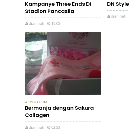
Kampanye Three Ends Di
DN Style
Stadion Pancasila
dian nafi
dian nafi
19.05
ADVERTORIAL
Bermanja dengan Sakura
Collagen
dian nafi
02.53