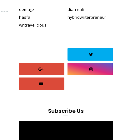
demagz
dian nafi
hasfa
hybridwriterpreneur
writravelicious
Subscribe Us