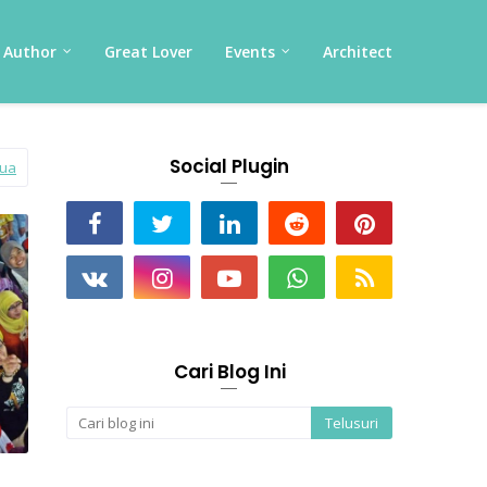
Author
Great Lover
Events
Architect
Social Plugin
mua
Cari Blog Ini