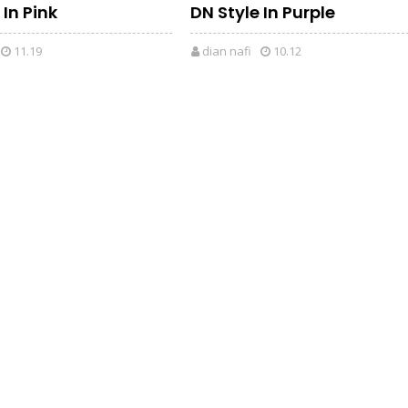
 In Pink
DN Style In Purple
11.19
dian nafi
10.12