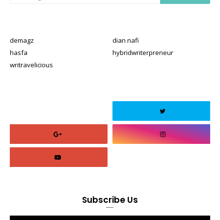
demagz
dian nafi
hasfa
hybridwriterpreneur
writravelicious
Subscribe Us