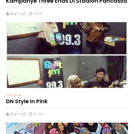
Kampanye Three Ends Di Stadion Pancasila
dian nafi
19.05
COLOUR
DN Style In Pink
dian nafi
11.19