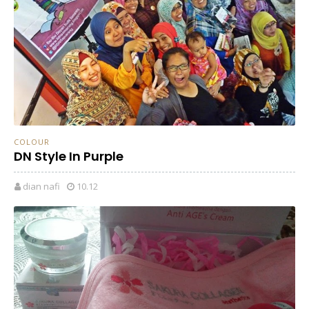
COLOUR
DN Style In Purple
dian nafi
10.12