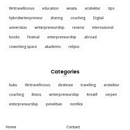
Writravellicious
education
wisata
arsitektur
tips
hybridwriterpreneur
sharing
coaching
Digital
universitas
writerpreneurship
resensi
internasional
books
Festival
enterpreneurship
abroad
coworking space
akademis
relijius
Categories
buku
Writravellicious
destinasi
travelling
arsitektur
coaching
Bisnis
writerpreneurship
Kreatif
cerpen
enterpreneurship
penelitian
nonfiksi
Home
Contact