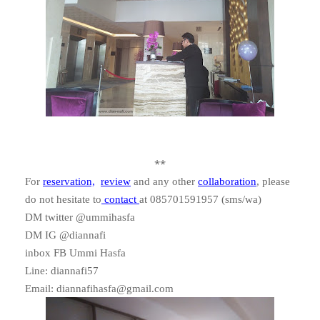
**
For
reservation,
review
and any other
collaboration
, please
do not hesitate to
contact
at 085701591957 (sms/wa)
DM twitter @ummihasfa
DM IG @diannafi
inbox FB Ummi Hasfa
Line
:
diannafi57
Email
:
diannafihasfa
@gmail.com