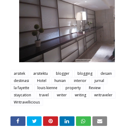
arsitek
arsitektu
blogger
blogging
desain
destinasi
Hotel
hunian
interior
jurnal
la fayette
louis kienne
property
Review
staycation
travel
writer
writing
writraveler
Writravellicious