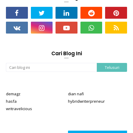
Cari Blog Ini
demagz
dian nafi
hasfa
hybridwriterpreneur
writravelicious