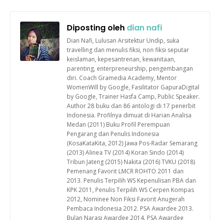
Diposting oleh
dian nafi
Dian Nafi, Lulusan Arsitektur Undip, suka
travelling dan menulis fiksi, non fiksi seputar
keislaman, kepesantrenan, kewanitaan,
parenting, enterpreneurship, pengembangan
diri. Coach Gramedia Academy, Mentor
WomenWill by Google, Fasilitator GapuraDigital
by Google, Trainer Hasfa Camp, Public Speaker.
Author 28 buku dan 86 antologi di 17 penerbit
Indonesia. Profilnya dimuat di Harian Analisa
Medan (2011) Buku Profil Perempuan
Pengarang dan Penulis Indonesia
(KosaKataKita, 2012) Jawa Pos-Radar Semarang
(2013) Alinea TV (2014) Koran Sindo (2014)
Tribun Jateng (2015) Nakita (2016) TVKU (2018)
Pemenang Favorit LMCR ROHTO 2011 dan
2013. Penulis Terpilih WS Kepenulisan PBA dan
KPK 2011, Penulis Terpilih WS Cerpen Kompas
2012, Nominee Non Fiksi Favorit Anugerah
Pembaca Indonesia 2012. PSA Awardee 2013.
Bulan Narasi Awardee 2014. PSA Awardee