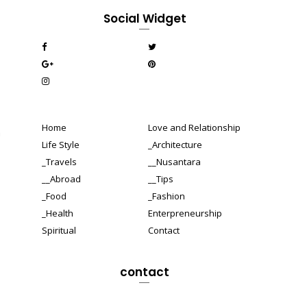
Social Widget
Home
Love and Relationship
n
Life Style
_Architecture
_Travels
__Nusantara
__Abroad
__Tips
_Food
_Fashion
_Health
Enterpreneurship
Spiritual
Contact
contact