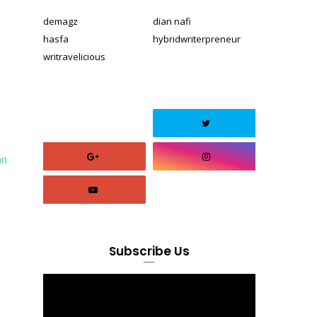
demagz
dian nafi
hasfa
hybridwriterpreneur
writravelicious
an
Subscribe Us