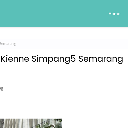
Home
5 Semarang
uis Kienne Simpang5 Semarang
ng