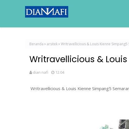
Beranda
arsitek
Writravellicious & Louis Kienne Simpang
Writravellicious & Lo
dian nafi
12.04
Writravellicious & Louis Kienne Simpang5 Semara