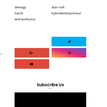
demagz
dian nafi
hasfa
hybridwriterpreneur
writravelicious
an
Subscribe Us