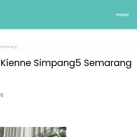
Home
5 Semarang
uis Kienne Simpang5 Semarang
ng