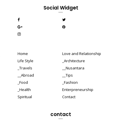
Social Widget
Home
Love and Relationship
n
Life Style
_Architecture
_Travels
__Nusantara
__Abroad
__Tips
_Food
_Fashion
_Health
Enterpreneurship
Spiritual
Contact
contact