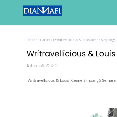
Beranda
arsitek
Writravellicious & Louis Kienne Simpang
Writravellicious & Lo
dian nafi
12.04
Writravellicious & Louis Kienne Simpang5 Semara