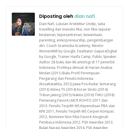
Diposting oleh
dian nafi
Dian Nafi, Lulusan Arsitektur Undip, suka
travelling dan menulis fiksi, non fiksi seputar
keislaman, kepesantrenan, kewanitaan,
parenting, enterpreneurship, pengembangan
diri. Coach Gramedia Academy, Mentor
WomenWill by Google, Fasilitator GapuraDigital
by Google, Trainer Hasfa Camp, Public Speaker.
Author 28 buku dan 86 antologi di 17 penerbit
Indonesia. Profilnya dimuat di Harian Analisa
Medan (2011) Buku Profil Perempuan
Pengarang dan Penulis Indonesia
(KosaKataKita, 2012) Jawa Pos-Radar Semarang
(2013) Alinea TV (2014) Koran Sindo (2014)
Tribun Jateng (2015) Nakita (2016) TVKU (2018)
Pemenang Favorit LMCR ROHTO 2011 dan
2013. Penulis Terpilih WS Kepenulisan PBA dan
KPK 2011, Penulis Terpilih WS Cerpen Kompas
2012, Nominee Non Fiksi Favorit Anugerah
Pembaca Indonesia 2012. PSA Awardee 2013.
Bulan Narasi Awardee 2014. PSA Awardee