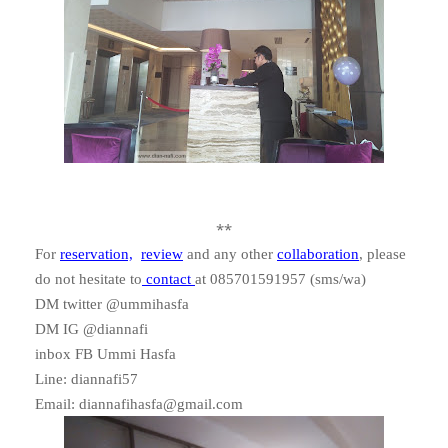
**
For
reservation,
review
and any other
collaboration
, please
do not hesitate to
contact
at 085701591957 (sms/wa)
DM twitter @ummihasfa
DM IG @diannafi
inbox FB Ummi Hasfa
Line
:
diannafi57
Email
:
diannafihasfa
@gmail.com