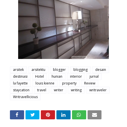
arsitek
arsitektu
blogger
blogging
desain
destinasi
Hotel
hunian
interior
jurnal
la fayette
louis kienne
property
Review
staycation
travel
writer
writing
writraveler
Writravellicious