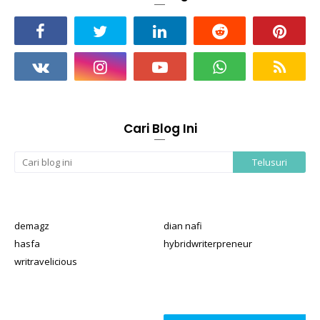
Cari Blog Ini
demagz
dian nafi
hasfa
hybridwriterpreneur
writravelicious