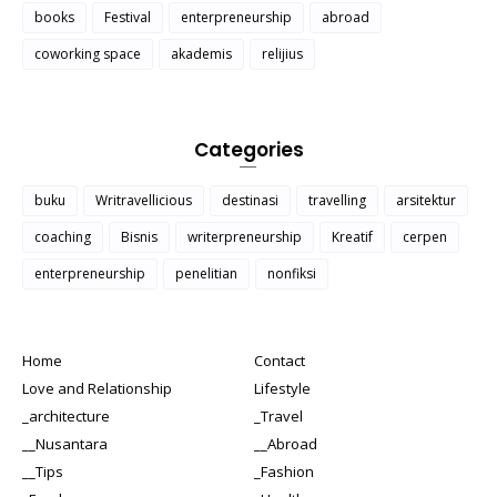
books
Festival
enterpreneurship
abroad
coworking space
akademis
relijius
Categories
buku
Writravellicious
destinasi
travelling
arsitektur
coaching
Bisnis
writerpreneurship
Kreatif
cerpen
enterpreneurship
penelitian
nonfiksi
Home
Contact
Love and Relationship
Lifestyle
_architecture
_Travel
__Nusantara
__Abroad
__Tips
_Fashion