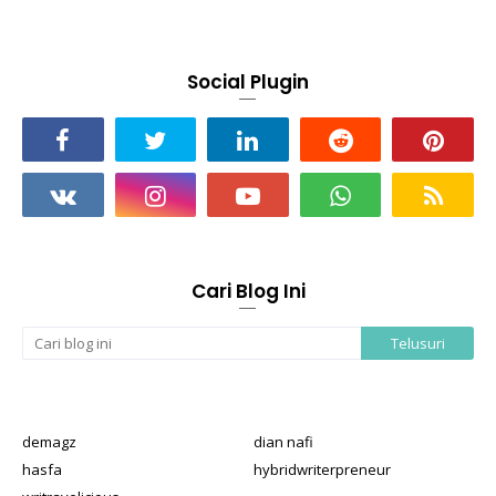
Social Plugin
Cari Blog Ini
demagz
dian nafi
hasfa
hybridwriterpreneur