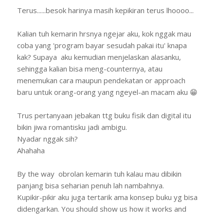
Terus......besok harinya masih kepikiran terus lhoooo...
Kalian tuh kemarin hrsnya ngejar aku, kok nggak mau
coba yang 'program bayar sesudah pakai itu' knapa
kak? Supaya aku kemudian menjelaskan alasanku,
sehingga kalian bisa meng-counternya, atau
menemukan cara maupun pendekatan or approach
baru untuk orang-orang yang ngeyel-an macam aku 😁
Trus pertanyaan jebakan ttg buku fisik dan digital itu
bikin jiwa romantisku jadi ambigu.
Nyadar nggak sih?
Ahahaha
By the way obrolan kemarin tuh kalau mau dibikin
panjang bisa seharian penuh lah nambahnya.
Kupikir-pikir aku juga tertarik ama konsep buku yg bisa
didengarkan. You should show us how it works and