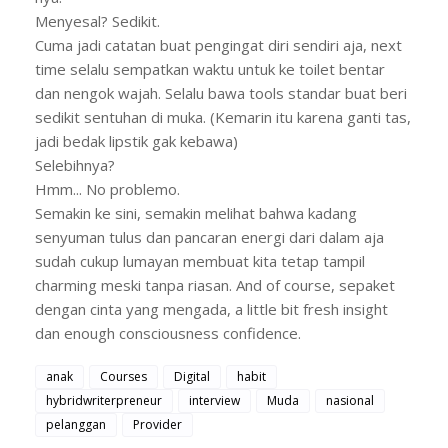
Menyesal? Sedikit.
Cuma jadi catatan buat pengingat diri sendiri aja, next
time selalu sempatkan waktu untuk ke toilet bentar
dan nengok wajah. Selalu bawa tools standar buat beri
sedikit sentuhan di muka. (Kemarin itu karena ganti tas,
j
adi bedak lipstik gak kebawa)
Selebihnya?
Hmm... No problemo.
Semakin ke sini, semakin melihat bahwa kadang
senyuman tulus dan pancaran energi dari dalam aja
sudah cukup lumayan membuat kita tetap tampil
charming meski tanpa riasan. And of course, sepaket
dengan cinta yang mengada, a little bit fresh insight
dan enough consciousness confidence.
anak
Courses
Digital
habit
hybridwriterpreneur
interview
Muda
nasional
pelanggan
Provider