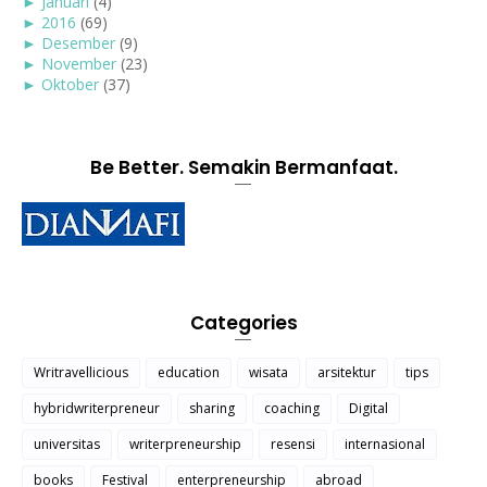
►
Januari
(4)
►
2016
(69)
►
Desember
(9)
►
November
(23)
►
Oktober
(37)
Be Better. Semakin Bermanfaat.
Categories
Writravellicious
education
wisata
arsitektur
tips
hybridwriterpreneur
sharing
coaching
Digital
universitas
writerpreneurship
resensi
internasional
books
Festival
enterpreneurship
abroad