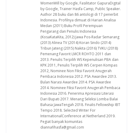
WomenWill by Google, Fasilitator GapuraDigital
by Google, Trainer Hasfa Camp, Public Speaker.
Author 28 buku dan 86 antologi di 17 penerbit
Indonesia. Profilnya dimuat di Harian Analisa
Medan (2011) Buku Profil Perempuan
Pengarang dan Penulis Indonesia
(KosaKataKita, 2012) Jawa Pos-Radar Semarang
(2013) Alinea TV (2014) Koran Sindo (2014)
Tribun Jateng (2015) Nakita (2016) TVKU (2018)
Pemenang Favorit LMCR ROHTO 2011 dan
2013. Penulis Terpilih WS Kepenulisan PBA dan
KPK 2011, Penulis Terpilih WS Cerpen Kompas
2012, Nominee Non Fiksi Favorit Anugerah
Pembaca Indonesia 2012. PSA Awardee 2013.
Bulan Narasi Awardee 2014. PSA Awardee
2014. Nominee Fiksi Favorit Anugerah Pembaca
Indonesia 2016. Penerima Apresiasi Literasi
Dari Bupati 2017. Menang Seleksi Lomba Balai
Bahasa JawaTengah 2018. Finalis Fellowship IBT
Tempo 2018. Selected Writer For
InternationalConference at Netherland 2019.
Pegiat banyak komunitas
diannafihasfa@gmail.com