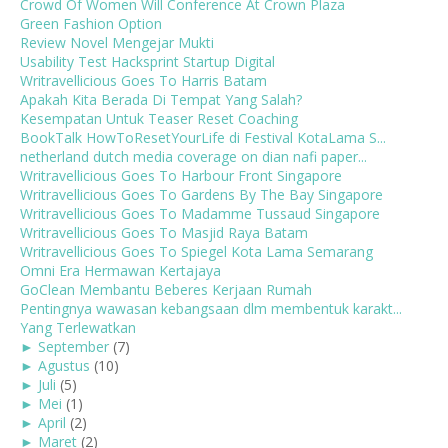
Crowd Of Women Will Conference At Crown Plaza
Green Fashion Option
Review Novel Mengejar Mukti
Usability Test Hacksprint Startup Digital
Writravellicious Goes To Harris Batam
Apakah Kita Berada Di Tempat Yang Salah?
Kesempatan Untuk Teaser Reset Coaching
BookTalk HowToResetYourLife di Festival KotaLama S...
netherland dutch media coverage on dian nafi paper...
Writravellicious Goes To Harbour Front Singapore
Writravellicious Goes To Gardens By The Bay Singapore
Writravellicious Goes To Madamme Tussaud Singapore
Writravellicious Goes To Masjid Raya Batam
Writravellicious Goes To Spiegel Kota Lama Semarang
Omni Era Hermawan Kertajaya
GoClean Membantu Beberes Kerjaan Rumah
Pentingnya wawasan kebangsaan dlm membentuk karakt...
Yang Terlewatkan
►
September
(7)
►
Agustus
(10)
►
Juli
(5)
►
Mei
(1)
►
April
(2)
►
Maret
(2)