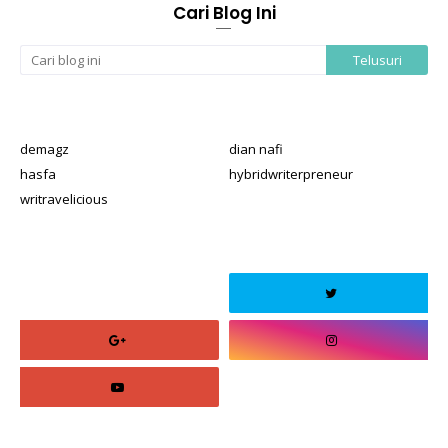
Cari Blog Ini
demagz
dian nafi
hasfa
hybridwriterpreneur
writravelicious