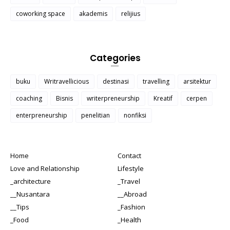
coworking space
akademis
relijius
Categories
buku
Writravellicious
destinasi
travelling
arsitektur
coaching
Bisnis
writerpreneurship
Kreatif
cerpen
enterpreneurship
penelitian
nonfiksi
Home
Contact
Love and Relationship
Lifestyle
_architecture
_Travel
__Nusantara
__Abroad
__Tips
_Fashion
_Food
_Health