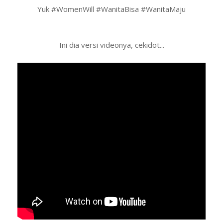
Yuk #WomenWill #WanitaBisa #WanitaMaju
Ini dia versi videonya, cekidot...