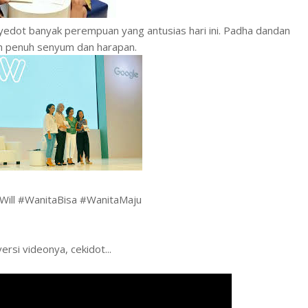
edot banyak perempuan yang antusias hari ini. Padha dandan
ah penuh senyum dan harapan.
ill #WanitaBisa #WanitaMaju
 versi videonya, cekidot...