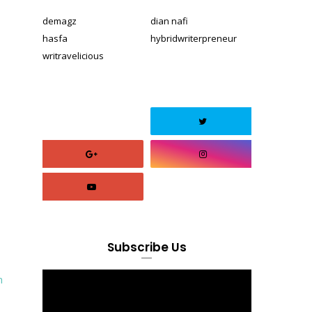
demagz
dian nafi
hasfa
hybridwriterpreneur
writravelicious
Subscribe Us
n