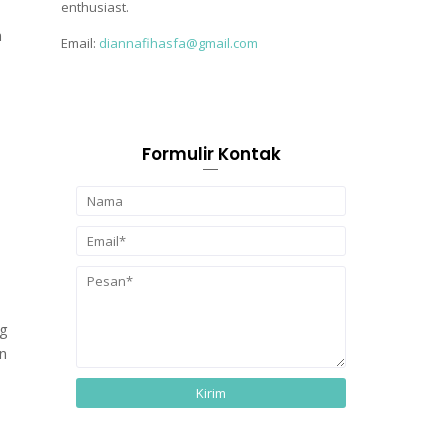
enthusiast.
n
Email:
diannafihasfa@gmail.com
Formulir Kontak
ng
n