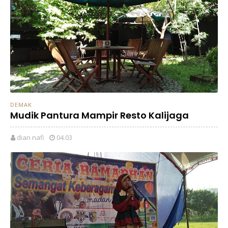
DEMAK
Mudik Pantura Mampir Resto Kalijaga
dian nafi
04.03