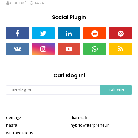
dian nafi
14.24
Social Plugin
Cari Blog Ini
demagz
dian nafi
hasfa
hybridwriterpreneur
writravelicious