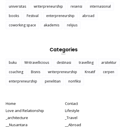
universitas
writerpreneurship
resensi
internasional
books
Festival
enterpreneurship
abroad
coworking space
akademis
relijius
Categories
buku
Writravellicious
destinasi
travelling
arsitektur
coaching
Bisnis
writerpreneurship
Kreatif
cerpen
enterpreneurship
penelitian
nonfiksi
Home
Contact
Love and Relationship
Lifestyle
_architecture
_Travel
__Nusantara
__Abroad