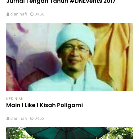
Jurnal Tengah Tahun #DNEvents 2017
dian nafi
04.56
KEKINIAN
Main 1 Like 1 Kisah Poligami
dian nafi
04.55