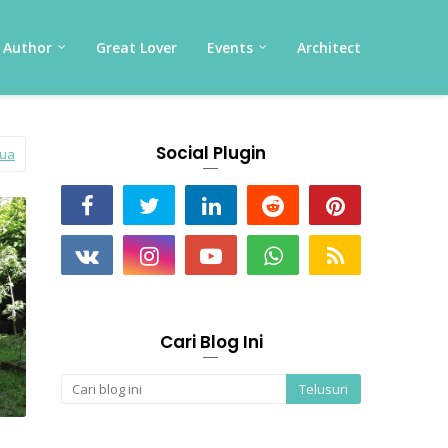
Author
Great Lover
Events
Architect
Social Plugin
mua
Cari Blog Ini