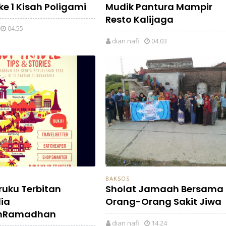
ike 1 Kisah Poligami
Mudik Pantura Mampir
Resto Kalijaga
04.55
dian nafi
04.03
BAKSOS
ruku Terbitan
Sholat Jamaah Bersama
ia
Orang-Orang Sakit Jiwa
hRamadhan
dian nafi
14.24