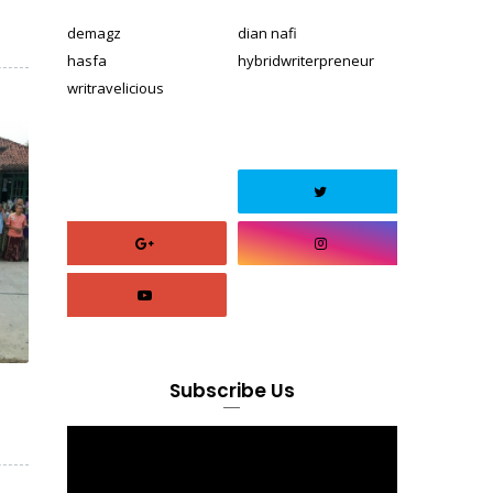
demagz
dian nafi
hasfa
hybridwriterpreneur
writravelicious
Subscribe Us