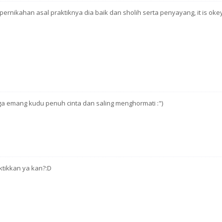
rnikahan asal praktiknya dia baik dan sholih serta penyayang, it is okey
ga emang kudu penuh cinta dan saling menghormati :")
ktikkan ya kan?:D