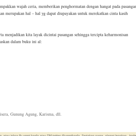
mpakkan wajah ceria, memberikan penghormatan dengan hangat pada pasanga
an merupakan hal – hal yg dapat diupayakan untuk merekatkan cinta kasih
a menjadikan kita layak dicintai pasangan sehingga tercipta keharmonisan
laskan dalam buku ini al:
isera, Gunung Agung, Karisma, dll.
. atau inbox fb ummi hasfa atau DM twitter @ummihasfa. Sertakan nama, alamat lengkap , kod