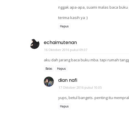
nggak apa-apa, suami malas baca buku pe
terima kasih ya :)
Hapus
echaimutenan
16 Oktober 2016 pukul 09.07
aku dah jarang baca buku mba. tapi rumah tang
Balas
Hapus
dian nafi
17 Oktober 2016 pukul 10.05
yups, betul bangets. penting itu mempra
Hapus