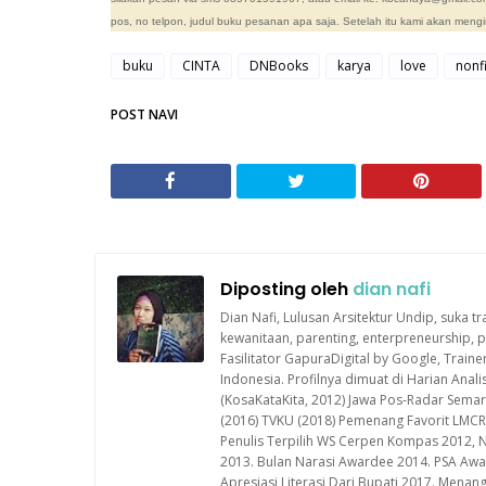
pos, no telpon, judul buku pesanan apa saja. Setelah itu kami akan meng
buku
CINTA
DNBooks
karya
love
nonfi
POST NAVI
Diposting oleh
dian nafi
Dian Nafi, Lulusan Arsitektur Undip, suka tr
kewanitaan, parenting, enterpreneurship
Fasilitator GapuraDigital by Google, Train
Indonesia. Profilnya dimuat di Harian Ana
(KosaKataKita, 2012) Jawa Pos-Radar Semara
(2016) TVKU (2018) Pemenang Favorit LMCR
Penulis Terpilih WS Cerpen Kompas 2012, 
2013. Bulan Narasi Awardee 2014. PSA Awa
Apresiasi Literasi Dari Bupati 2017. Mena