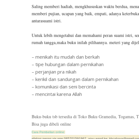
Saling memberi hadiah, mengkhususkan waktu berdua, mena
memberi pujian, ucapan yang baik, empati, adanya keterbuka
antarasuami istri.
Untuk lebih mengetahui dan memahami peran suami istri, sert
rumah tangga,maka buku inilah pilihannya. meteri yang dije
– menikah itu mudah dan berkah
– tipe hubungan dalam pernikahan
– perjanjian pra nikah
– kerikil dan sandungan dalam pernikahan
– komunikasi dan seni bercinta
– mencintai karena Allah
Buku-buku tsb tersedia di Toko Buku Gramedia, Togamas, T
Bisa juga dibeli online
Cara Pembelian online:
silakan pesan via sms 085701591967, atau email ke: kbcahaya@gmail.com