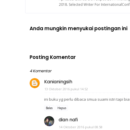
2018. Selected Writer For InternationalCo
Anda mungkin menyukai postingan ini
Posting Komentar
4 Komentar
Kanianingsih
13 Oktober 2016 pukul 14.52
ini buku yg perlu dibaca smua suami istri tapi
Balas
Hapus
dian nafi
14 Oktober 2016 pukul 08.58