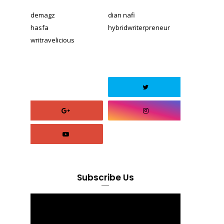
demagz
dian nafi
hasfa
hybridwriterpreneur
writravelicious
Subscribe Us