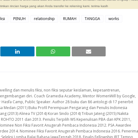
irimkan rincian harga yang akan
A
nda transfer ke rekening kami. terima kasih
ksi
PENUH
relationship
RUMAH
TANGGA
works
avelling dan menulis fiksi, non fiksi seputar keislaman, kepesantrenan,
, pengembangan diri. Coach Gramedia Academy, Mentor WomenWill by Google,
er Hasfa Camp, Public Speaker. Author 28 buku dan 86 antologi di 17 penerbit
lisa Medan (2011) Buku Profil Perempuan Pengarang dan Penulis Indonesia
ng (2013) Alinea TV (2014) Koran Sindo (2014) Tribun Jateng (2015) Nakita
 ROHTO 2011 dan 2013. Penulis Terpilih WS Kepenulisan PBA dan KPK 2011,
Nominee Non Fiksi Favorit Anugerah Pembaca Indonesia 2012. PSA Awardee
rdee 2014. Nominee Fiksi Favorit Anugerah Pembaca Indonesia 2016. Penerim
ng Seleksi Lomba Balai Bahasa JawaTengah 2018. Finalis Fellowship IBT Tempo