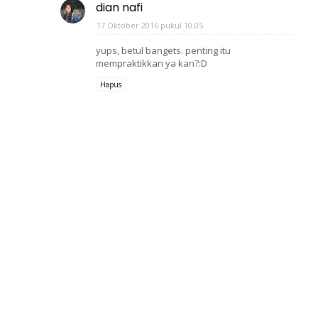
dian nafi
17 Oktober 2016 pukul 10.05
yups, betul bangets. penting itu
mempraktikkan ya kan?:D
Hapus