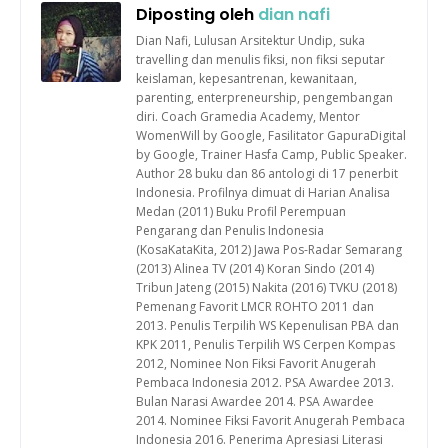
Diposting oleh
dian nafi
Dian Nafi, Lulusan Arsitektur Undip, suka
travelling dan menulis fiksi, non fiksi seputar
keislaman, kepesantrenan, kewanitaan,
parenting, enterpreneurship, pengembangan
diri. Coach Gramedia Academy, Mentor
WomenWill by Google, Fasilitator GapuraDigital
by Google, Trainer Hasfa Camp, Public Speaker.
Author 28 buku dan 86 antologi di 17 penerbit
Indonesia. Profilnya dimuat di Harian Analisa
Medan (2011) Buku Profil Perempuan
Pengarang dan Penulis Indonesia
(KosaKataKita, 2012) Jawa Pos-Radar Semarang
(2013) Alinea TV (2014) Koran Sindo (2014)
Tribun Jateng (2015) Nakita (2016) TVKU (2018)
Pemenang Favorit LMCR ROHTO 2011 dan
2013. Penulis Terpilih WS Kepenulisan PBA dan
KPK 2011, Penulis Terpilih WS Cerpen Kompas
2012, Nominee Non Fiksi Favorit Anugerah
Pembaca Indonesia 2012. PSA Awardee 2013.
Bulan Narasi Awardee 2014. PSA Awardee
2014. Nominee Fiksi Favorit Anugerah Pembaca
Indonesia 2016. Penerima Apresiasi Literasi