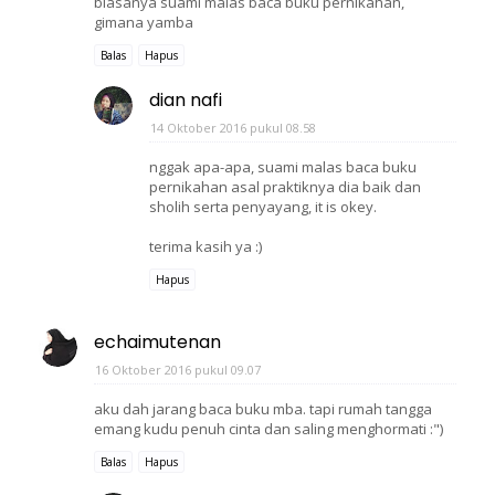
biasanya suami malas baca buku pernikahan,
gimana yamba
Balas
Hapus
dian nafi
14 Oktober 2016 pukul 08.58
nggak apa-apa, suami malas baca buku
pernikahan asal praktiknya dia baik dan
sholih serta penyayang, it is okey.
terima kasih ya :)
Hapus
echaimutenan
16 Oktober 2016 pukul 09.07
aku dah jarang baca buku mba. tapi rumah tangga
emang kudu penuh cinta dan saling menghormati :")
Balas
Hapus