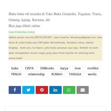
Buku-buku tsb tersedia di Toko Buku Gramedia, Togamas, Tisera,
Gunung Agung, Karisma, dll.
Bisa juga dibeli online
Cara Pembelian online:
silakan pesan via sms 085701591967, atau email ke: kbcahaya@gmail.com. atau
inbox fb ummi hasfa atau DM twitter @ummihasfa. Sertakan nama, alamat
lengkap , kode pos, no telpon, judul buku pesanan apa saja. Setelah itu kami
akan mengirimkan rincian harga yang akan
A
nda transfer ke rekening kami.
terima kasih
buku
CINTA
DNBooks
karya
love
nonfiksi
PENUH
relationship
RUMAH
TANGGA
works