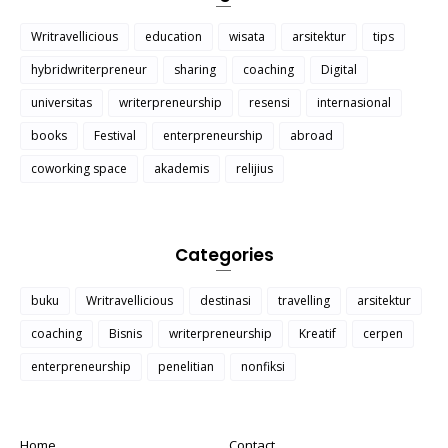
Writravellicious
education
wisata
arsitektur
tips
hybridwriterpreneur
sharing
coaching
Digital
universitas
writerpreneurship
resensi
internasional
books
Festival
enterpreneurship
abroad
coworking space
akademis
relijius
Categories
buku
Writravellicious
destinasi
travelling
arsitektur
coaching
Bisnis
writerpreneurship
Kreatif
cerpen
enterpreneurship
penelitian
nonfiksi
Home
Contact