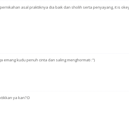
rnikahan asal praktiknya dia baik dan sholih serta penyayang, it is okey
ga emang kudu penuh cinta dan saling menghormati :")
ktikkan ya kan?:D