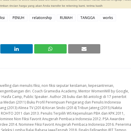
irimkan rincian harga yang akan
A
nda transfer ke rekening kami. terima kasih
ksi
PENUH
relationship
RUMAH
TANGGA
works
avelling dan menulis fiksi, non fiksi seputar keislaman, kepesantrenan,
, pengembangan diri. Coach Gramedia Academy, Mentor WomenWill by Google,
er Hasfa Camp, Public Speaker. Author 28 buku dan 86 antologi di 17 penerbit
lisa Medan (2011) Buku Profil Perempuan Pengarang dan Penulis Indonesia
ng (2013) Alinea TV (2014) Koran Sindo (2014) Tribun Jateng (2015) Nakita
 ROHTO 2011 dan 2013. Penulis Terpilih WS Kepenulisan PBA dan KPK 2011,
Nominee Non Fiksi Favorit Anugerah Pembaca Indonesia 2012. PSA Awardee
rdee 2014. Nominee Fiksi Favorit Anugerah Pembaca Indonesia 2016. Penerim
ng Seleksi Lomba Balai Bahasa JawaTengah 2018. Finalis Fellowship IBT Tempo