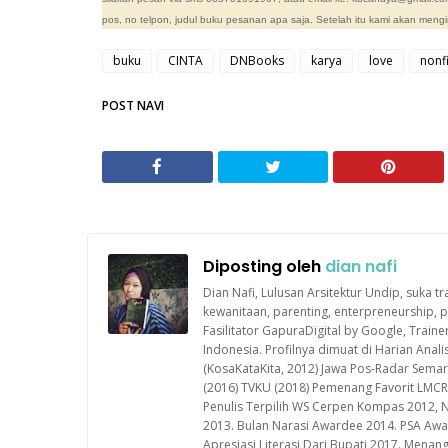
pos, no telpon, judul buku pesanan apa saja. Setelah itu kami akan meng
buku
CINTA
DNBooks
karya
love
nonfi
POST NAVI
Diposting oleh
dian nafi
Dian Nafi, Lulusan Arsitektur Undip, suka tr
kewanitaan, parenting, enterpreneurship
Fasilitator GapuraDigital by Google, Train
Indonesia. Profilnya dimuat di Harian Ana
(KosaKataKita, 2012) Jawa Pos-Radar Semara
(2016) TVKU (2018) Pemenang Favorit LMCR
Penulis Terpilih WS Cerpen Kompas 2012, 
2013. Bulan Narasi Awardee 2014. PSA Awa
Apresiasi Literasi Dari Bupati 2017. Mena