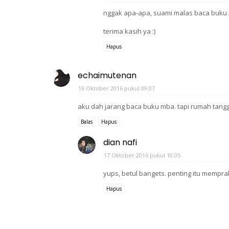
nggak apa-apa, suami malas baca buku pe
terima kasih ya :)
Hapus
echaimutenan
16 Oktober 2016 pukul 09.07
aku dah jarang baca buku mba. tapi rumah tang
Balas
Hapus
dian nafi
17 Oktober 2016 pukul 10.05
yups, betul bangets. penting itu mempra
Hapus