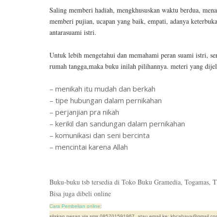
Saling memberi hadiah, mengkhususkan waktu berdua, mena
memberi pujian, ucapan yang baik, empati, adanya keterbuka
antarasuami istri.
Untuk lebih mengetahui dan memahami peran suami istri, sert
rumah tangga,maka buku inilah pilihannya. meteri yang dije
– menikah itu mudah dan berkah
– tipe hubungan dalam pernikahan
– perjanjian pra nikah
– kerikil dan sandungan dalam pernikahan
– komunikasi dan seni bercinta
– mencintai karena Allah
Buku-buku tsb tersedia di Toko Buku Gramedia, Togamas, T
Bisa juga dibeli online
Cara Pembelian online:
silakan pesan via sms 085701591967, atau email ke: kbcahaya@gmail.com