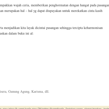
mpakkan wajah ceria, memberikan penghormatan dengan hangat pada pasanga
an merupakan hal – hal yg dapat diupayakan untuk merekatkan cinta kasih
a menjadikan kita layak dicintai pasangan sehingga tercipta keharmonisan
laskan dalam buku ini al:
isera, Gunung Agung, Karisma, dll.
. atau inbox fb ummi hasfa atau DM twitter @ummihasfa. Sertakan nama, alamat lengkap , kod