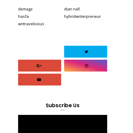
demagz
dian nafi
hasfa
hybridwriterpreneur
writravelicious
Subscribe Us