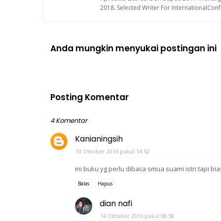
2018. Selected Writer For InternationalCo
Anda mungkin menyukai postingan ini
Posting Komentar
4 Komentar
Kanianingsih
13 Oktober 2016 pukul 14.52
ini buku yg perlu dibaca smua suami istri tapi
Balas
Hapus
dian nafi
14 Oktober 2016 pukul 08.58