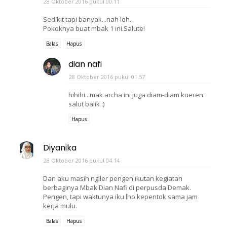
28 Oktober 2016 pukul 00.11
Sedikit tapi banyak...nah loh..
Pokoknya buat mbak 1 ini.Salute!
Balas
Hapus
dian nafi
28 Oktober 2016 pukul 01.57
hihihi...mak archa ini juga diam-diam kueren.
salut balik :)
Hapus
Diyanika
28 Oktober 2016 pukul 04.14
Dan aku masih ngiler pengen ikutan kegiatan
berbaginya Mbak Dian Nafi di perpusda Demak.
Pengen, tapi waktunya iku lho kepentok sama jam
kerja mulu.
Balas
Hapus