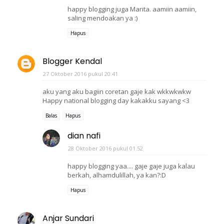
happy blogging juga Marita. aamiin aamiin,
saling mendoakan ya :)
Hapus
Blogger Kendal
27 Oktober 2016 pukul 20.41
aku yang aku bagiin coretan gaje kak wkkwkwkw
Happy national blogging day kakakku sayang <3
Balas
Hapus
dian nafi
28 Oktober 2016 pukul 01.52
happy blogging yaa.... gaje gaje juga kalau
berkah, alhamdulillah, ya kan?:D
Hapus
Anjar Sundari