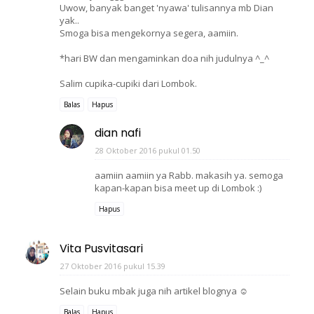
Uwow, banyak banget 'nyawa' tulisannya mb Dian
yak..
Smoga bisa mengekornya segera, aamiin.
*hari BW dan mengaminkan doa nih judulnya ^_^
Salim cupika-cupiki dari Lombok.
Balas
Hapus
dian nafi
28 Oktober 2016 pukul 01.50
aamiin aamiin ya Rabb. makasih ya. semoga
kapan-kapan bisa meet up di Lombok :)
Hapus
Vita Pusvitasari
27 Oktober 2016 pukul 15.39
Selain buku mbak juga nih artikel blognya ☺
Balas
Hapus