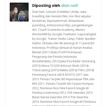
Diposting oleh
dian nafi
Dian Nafi, Lulusan Arsitektur Undip, suka
travelling dan menulis fiksi, non fiksi seputar
keislaman, kepesantrenan, kewanitaan,
parenting, enterpreneurship, pengembangan
diri. Coach Gramedia Academy, Mentor
WomenWill by Google, Fasilitator GapuraDigital
by Google, Trainer Hasfa Camp, Public Speaker.
Author 28 buku dan 86 antologi di 17 penerbit
Indonesia. Profilnya dimuat di Harian Analisa
Medan (2011) Buku Profil Perempuan
Pengarang dan Penulis Indonesia
(KosaKataKita, 2012) Jawa Pos-Radar Semarang
(2013) Alinea TV (2014) Koran Sindo (2014)
Tribun Jateng (2015) Nakita (2016) TVKU (2018)
Pemenang Favorit LMCR ROHTO 2011 dan
2013. Penulis Terpilih WS Kepenulisan PBA dan
KPK 2011, Penulis Terpilih WS Cerpen Kompas
2012, Nominee Non Fiksi Favorit Anugerah
Pembaca Indonesia 2012. PSA Awardee 2013.
Bulan Narasi Awardee 2014. PSA Awardee
2014. Nominee Fiksi Favorit Anugerah Pembaca