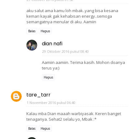
aku salut ama kamu loh mbak..yang bisa kesana
kemari kayak gak kehabisan energy..semoga
semangatnya menular di aku. Aamiin
Balas
Hapus
dian nafi
29 Oktober 2016 pukul 08.40
Aamiin aamiin. Terima kasih. Mohon doanya
terus ya:)
Hapus
tare_tarr
1 November 2016 pukul 06.40
Kalau mba Dian maaah warbiyasak. Keren banget
tenaganya. Sehat2 selalu yo, Mbak :*
Balas
Hapus