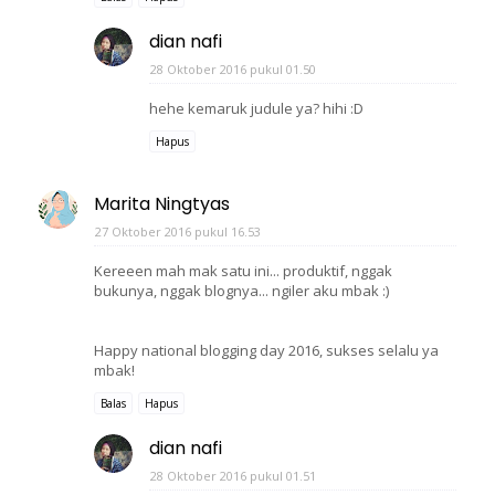
dian nafi
28 Oktober 2016 pukul 01.50
hehe kemaruk judule ya? hihi :D
Hapus
Marita Ningtyas
27 Oktober 2016 pukul 16.53
Kereeen mah mak satu ini... produktif, nggak
bukunya, nggak blognya... ngiler aku mbak :)
Happy national blogging day 2016, sukses selalu ya
mbak!
Balas
Hapus
dian nafi
28 Oktober 2016 pukul 01.51