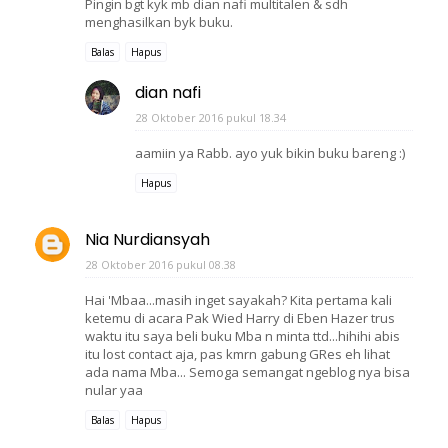
Pingin bgt kyk mb dian nafi multitalen & sdh
menghasilkan byk buku.
Balas
Hapus
dian nafi
28 Oktober 2016 pukul 18.34
aamiin ya Rabb. ayo yuk bikin buku bareng :)
Hapus
Nia Nurdiansyah
28 Oktober 2016 pukul 08.38
Hai 'Mbaa...masih inget sayakah? Kita pertama kali
ketemu di acara Pak Wied Harry di Eben Hazer trus
waktu itu saya beli buku Mba n minta ttd...hihihi abis
itu lost contact aja, pas kmrn gabung GRes eh lihat
ada nama Mba... Semoga semangat ngeblog nya bisa
nular yaa
Balas
Hapus