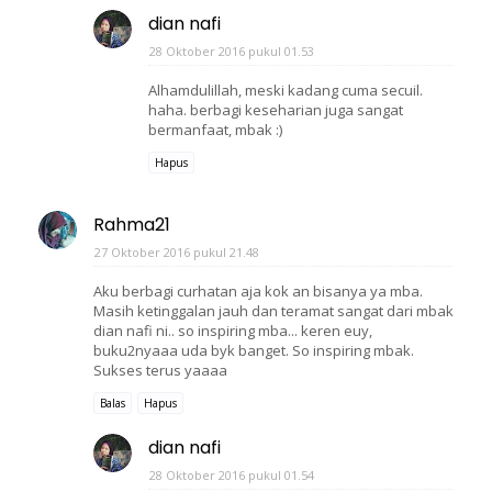
dian nafi
28 Oktober 2016 pukul 01.53
Alhamdulillah, meski kadang cuma secuil.
haha. berbagi keseharian juga sangat
bermanfaat, mbak :)
Hapus
Rahma21
27 Oktober 2016 pukul 21.48
Aku berbagi curhatan aja kok an bisanya ya mba.
Masih ketinggalan jauh dan teramat sangat dari mbak
dian nafi ni.. so inspiring mba... keren euy,
buku2nyaaa uda byk banget. So inspiring mbak.
Sukses terus yaaaa
Balas
Hapus
dian nafi
28 Oktober 2016 pukul 01.54