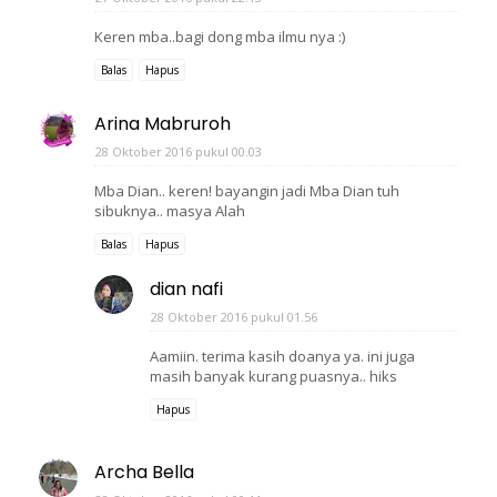
Keren mba..bagi dong mba ilmu nya :)
Balas
Hapus
Arina Mabruroh
28 Oktober 2016 pukul 00.03
Mba Dian.. keren! bayangin jadi Mba Dian tuh
sibuknya.. masya Alah
Balas
Hapus
dian nafi
28 Oktober 2016 pukul 01.56
Aamiin. terima kasih doanya ya. ini juga
masih banyak kurang puasnya.. hiks
Hapus
Archa Bella