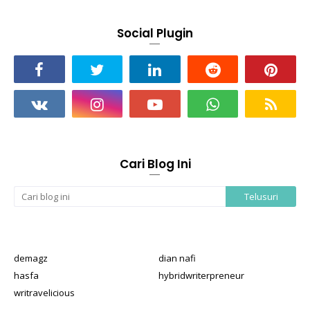
Social Plugin
Cari Blog Ini
demagz
dian nafi
hasfa
hybridwriterpreneur
writravelicious