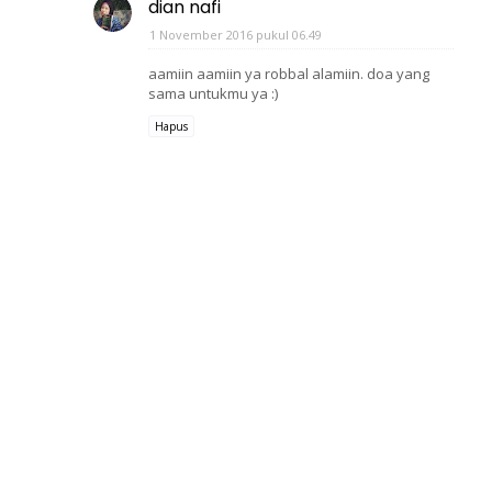
dian nafi
1 November 2016 pukul 06.49
aamiin aamiin ya robbal alamiin. doa yang
sama untukmu ya :)
Hapus