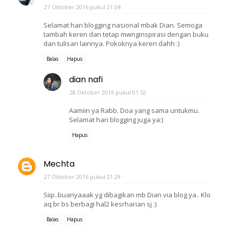
27 Oktober 2016 pukul 21.04
Selamat hari blogging nasional mbak Dian. Semoga
tambah keren dan tetap mwnginspirasi dengan buku
dan tulisan lainnya. Pokoknya keren dahh :)
Balas
Hapus
dian nafi
28 Oktober 2016 pukul 01.52
Aamiin ya Rabb. Doa yang sama untukmu.
Selamat hari blogging juga ya:)
Hapus
Mechta
27 Oktober 2016 pukul 21.29
Siip..buanyaaak yg dibagikan mb Dian via blog ya.. Klo
aq br bs berbagi hal2 kesrharian sj :)
Balas
Hapus