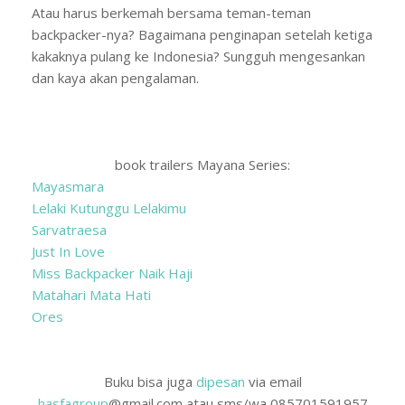
Atau harus berkemah bersama teman-teman
backpacker-nya? Bagaimana penginapan setelah ketiga
kakaknya pulang ke Indonesia? Sungguh mengesankan
dan kaya akan pengalaman.
book trailers Mayana Series:
Mayasmara
Lelaki Kutunggu Lelakimu
Sarvatraesa
Just In Love
Miss Backpacker Naik Haji
Matahari Mata Hati
Ores
Buku bisa juga
dipesan
via email
hasfagroup
@gmail.com atau sms/wa 085701591957