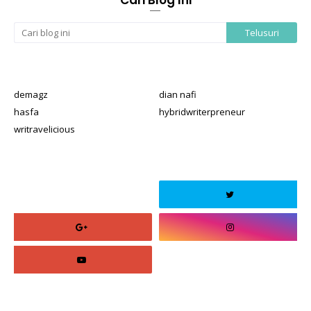
demagz
dian nafi
hasfa
hybridwriterpreneur
writravelicious