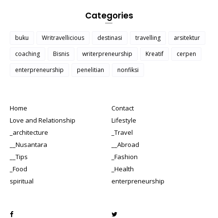
Categories
buku
Writravellicious
destinasi
travelling
arsitektur
coaching
Bisnis
writerpreneurship
Kreatif
cerpen
enterpreneurship
penelitian
nonfiksi
Home
Contact
Love and Relationship
Lifestyle
_architecture
_Travel
__Nusantara
__Abroad
__Tips
_Fashion
_Food
_Health
spiritual
enterpreneurship