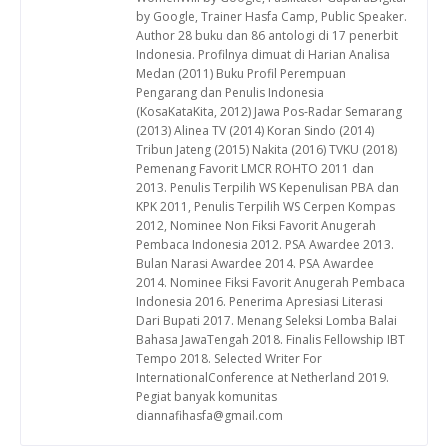
by Google, Trainer Hasfa Camp, Public Speaker.
Author 28 buku dan 86 antologi di 17 penerbit
Indonesia. Profilnya dimuat di Harian Analisa
Medan (2011) Buku Profil Perempuan
Pengarang dan Penulis Indonesia
(KosaKataKita, 2012) Jawa Pos-Radar Semarang
(2013) Alinea TV (2014) Koran Sindo (2014)
Tribun Jateng (2015) Nakita (2016) TVKU (2018)
Pemenang Favorit LMCR ROHTO 2011 dan
2013. Penulis Terpilih WS Kepenulisan PBA dan
KPK 2011, Penulis Terpilih WS Cerpen Kompas
2012, Nominee Non Fiksi Favorit Anugerah
Pembaca Indonesia 2012. PSA Awardee 2013.
Bulan Narasi Awardee 2014. PSA Awardee
2014. Nominee Fiksi Favorit Anugerah Pembaca
Indonesia 2016. Penerima Apresiasi Literasi
Dari Bupati 2017. Menang Seleksi Lomba Balai
Bahasa JawaTengah 2018. Finalis Fellowship IBT
Tempo 2018. Selected Writer For
InternationalConference at Netherland 2019.
Pegiat banyak komunitas
diannafihasfa@gmail.com