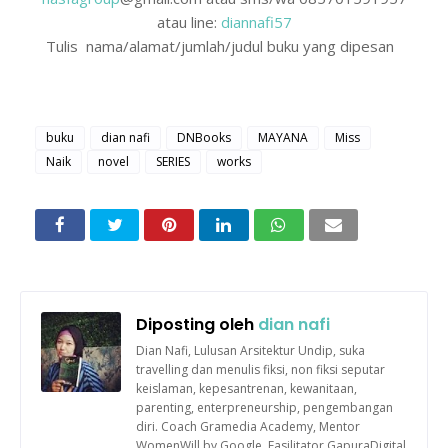
atau line:
diannafi57
Tulis nama/alamat/jumlah/judul buku yang dipesan
buku
dian nafi
DNBooks
MAYANA
Miss
Naik
novel
SERIES
works
Diposting oleh
dian nafi
Dian Nafi, Lulusan Arsitektur Undip, suka
travelling dan menulis fiksi, non fiksi seputar
keislaman, kepesantrenan, kewanitaan,
parenting, enterpreneurship, pengembangan
diri. Coach Gramedia Academy, Mentor
WomenWill by Google, Fasilitator GapuraDigital