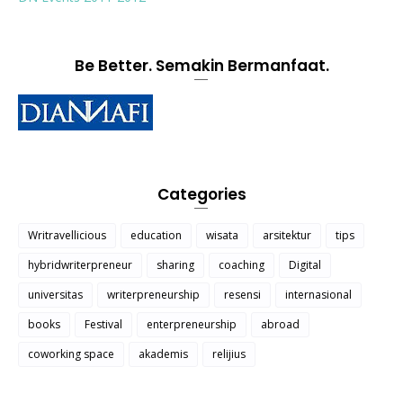
Be Better. Semakin Bermanfaat.
Categories
Writravellicious
education
wisata
arsitektur
tips
hybridwriterpreneur
sharing
coaching
Digital
universitas
writerpreneurship
resensi
internasional
books
Festival
enterpreneurship
abroad
coworking space
akademis
relijius