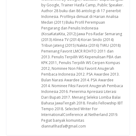
by Google, Trainer Hasfa Camp, Public Speaker.
Author 28 buku dan 86 antologi di 17 penerbit
Indonesia. Profilnya dimuat di Harian Analisa
Medan (2011) Buku Profil Perempuan
Pengarang dan Penulis Indonesia
(KosaKataKita, 2012) Jawa Pos-Radar Semarang
(2013) Alinea TV (2014) Koran Sindo (2014)
Tribun Jateng (2015) Nakita (2016) TVKU (2018)
Pemenang Favorit LMCR ROHTO 2011 dan
2013. Penulis Terpilih WS Kepenulisan PBA dan
KPK 2011, Penulis Terpilih WS Cerpen Kompas
2012, Nominee Non Fiksi Favorit Anugerah
Pembaca Indonesia 2012. PSA Awardee 2013.
Bulan Narasi Awardee 2014. PSA Awardee
2014. Nominee Fiksi Favorit Anugerah Pembaca
Indonesia 2016. Penerima Apresiasi Literasi
Dari Bupati 2017. Menang Seleksi Lomba Balai
Bahasa JawaTengah 2018. Finalis Fellowship IBT
Tempo 2018. Selected Writer For
InternationalConference at Netherland 2019.
Pegiat banyak komunitas
diannafihasfa@gmail.com