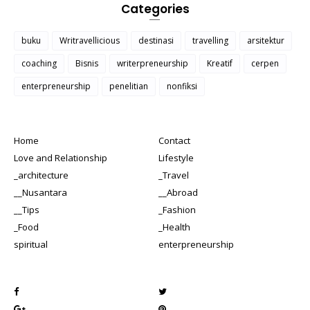
Categories
buku
Writravellicious
destinasi
travelling
arsitektur
coaching
Bisnis
writerpreneurship
Kreatif
cerpen
enterpreneurship
penelitian
nonfiksi
Home
Contact
Love and Relationship
Lifestyle
_architecture
_Travel
__Nusantara
__Abroad
__Tips
_Fashion
_Food
_Health
spiritual
enterpreneurship