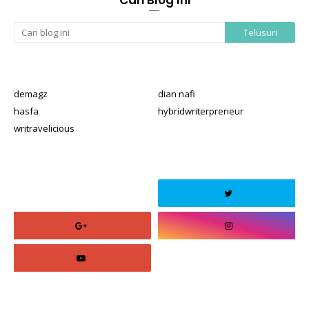
demagz
dian nafi
hasfa
hybridwriterpreneur
writravelicious