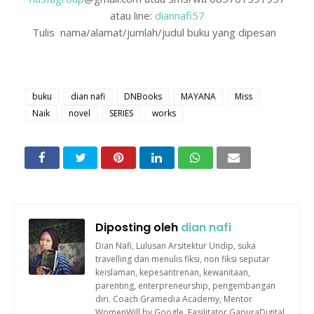
atau line:
diannafi57
Tulis nama/alamat/jumlah/judul buku yang dipesan
buku
dian nafi
DNBooks
MAYANA
Miss
Naik
novel
SERIES
works
Diposting oleh
dian nafi
Dian Nafi, Lulusan Arsitektur Undip, suka
travelling dan menulis fiksi, non fiksi seputar
keislaman, kepesantrenan, kewanitaan,
parenting, enterpreneurship, pengembangan
diri. Coach Gramedia Academy, Mentor
WomenWill by Google, Fasilitator GapuraDigital