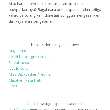
Atau harus berkemah bersama teman-teman
backpacker-nya? Bagaimana penginapan setelah ketiga
kakaknya pulang ke Indonesia? Sungguh mengesankan
dan kaya akan pengalaman.
book trailers Mayana Series:
Mayasmara
Lelaki Kutunggu Lelakimu
Sarvatraesa
Just In Love
Miss Backpacker Naik Haji
Matahari Mata Hati
Ores
Buku bisa juga
dipesan
via email
hasfagroup
@gmail.com atau sms/wa 085701591957