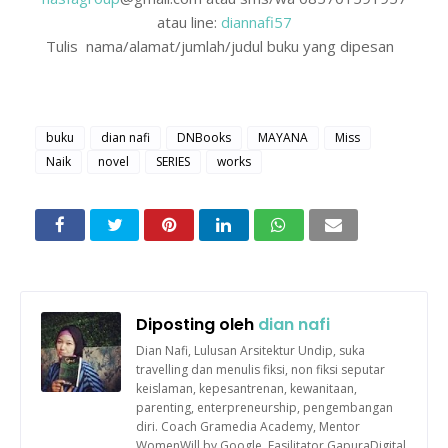
atau line:
diannafi57
Tulis nama/alamat/jumlah/judul buku yang dipesan
buku
dian nafi
DNBooks
MAYANA
Miss
Naik
novel
SERIES
works
Diposting oleh
dian nafi
Dian Nafi, Lulusan Arsitektur Undip, suka
travelling dan menulis fiksi, non fiksi seputar
keislaman, kepesantrenan, kewanitaan,
parenting, enterpreneurship, pengembangan
diri. Coach Gramedia Academy, Mentor
WomenWill by Google, Fasilitator GapuraDigital