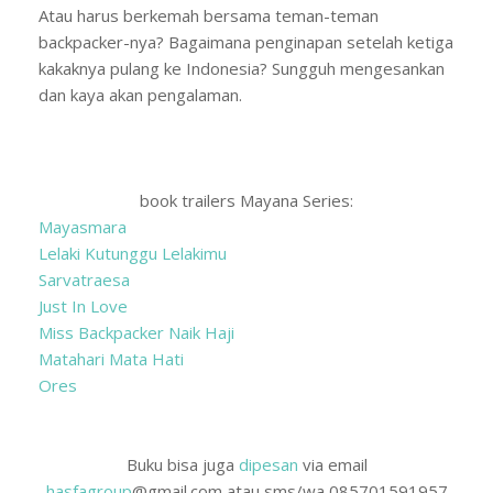
Atau harus berkemah bersama teman-teman
backpacker-nya? Bagaimana penginapan setelah ketiga
kakaknya pulang ke Indonesia? Sungguh mengesankan
dan kaya akan pengalaman.
book trailers Mayana Series:
Mayasmara
Lelaki Kutunggu Lelakimu
Sarvatraesa
Just In Love
Miss Backpacker Naik Haji
Matahari Mata Hati
Ores
Buku bisa juga
dipesan
via email
hasfagroup
@gmail.com atau sms/wa 085701591957