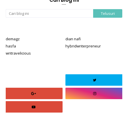
demagz
dian nafi
hasfa
hybridwriterpreneur
writravelicious