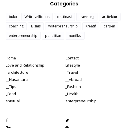
Categories
buku
Writravellicious
destinasi
travelling
arsitektur
coaching
Bisnis
writerpreneurship
Kreatif
cerpen
enterpreneurship
penelitian
nonfiksi
Home
Contact
Love and Relationship
Lifestyle
_architecture
_Travel
__Nusantara
__Abroad
__Tips
_Fashion
_Food
_Health
spiritual
enterpreneurship