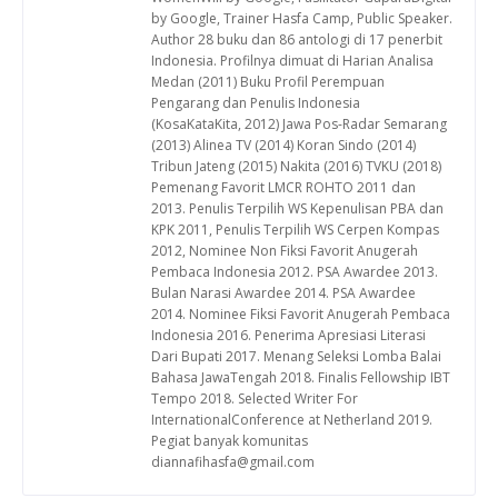
by Google, Trainer Hasfa Camp, Public Speaker.
Author 28 buku dan 86 antologi di 17 penerbit
Indonesia. Profilnya dimuat di Harian Analisa
Medan (2011) Buku Profil Perempuan
Pengarang dan Penulis Indonesia
(KosaKataKita, 2012) Jawa Pos-Radar Semarang
(2013) Alinea TV (2014) Koran Sindo (2014)
Tribun Jateng (2015) Nakita (2016) TVKU (2018)
Pemenang Favorit LMCR ROHTO 2011 dan
2013. Penulis Terpilih WS Kepenulisan PBA dan
KPK 2011, Penulis Terpilih WS Cerpen Kompas
2012, Nominee Non Fiksi Favorit Anugerah
Pembaca Indonesia 2012. PSA Awardee 2013.
Bulan Narasi Awardee 2014. PSA Awardee
2014. Nominee Fiksi Favorit Anugerah Pembaca
Indonesia 2016. Penerima Apresiasi Literasi
Dari Bupati 2017. Menang Seleksi Lomba Balai
Bahasa JawaTengah 2018. Finalis Fellowship IBT
Tempo 2018. Selected Writer For
InternationalConference at Netherland 2019.
Pegiat banyak komunitas
diannafihasfa@gmail.com