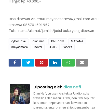
Harga: Rp 40.000,-
Bisa dipesan via email mayanaseries@gmail.com atau
sms/wa 085701591957
Tulis nama/alamat/jumlah/judul buku yang dipesan
cyber love
dian nafi
DNBooks
MAYANA
mayasmara
novel
SERIES
works
Diposting oleh
dian nafi
Dian Nafi, Lulusan Arsitektur Undip, suka
travelling dan menulis fiksi, non fiksi seputar
keislaman, kepesantrenan, kewanitaan,
parenting, enterpreneurship, pengembangan