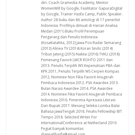
diri. Coach Gramedia Academy, Mentor
WomenWill by Google, Fasilitator GapuraDigital
by Google, Trainer Hasfa Camp, Public Speaker.
Author 28 buku dan 86 antologi di 17 penerbit
Indonesia. Profilnya dimuat di Harian Analisa
Medan (2011) Buku Profil Perempuan
Pengarang dan Penulis Indonesia
(KosaKataKita, 2012) Jawa Pos-Radar Semarang
(2013) Alinea TV (2014) Koran Sindo (2014)
Tribun Jateng (2015) Nakita (2016) TVKU (2018)
Pemenang Favorit LMCR ROHTO 2011 dan
2013. Penulis Terpilih WS Kepenulisan PBA dan
KPK 2011, Penulis Terpilih WS Cerpen Kompas
2012, Nominee Non Fiksi Favorit Anugerah
Pembaca Indonesia 2012. PSA Awardee 2013.
Bulan Narasi Awardee 2014. PSA Awardee
2014. Nominee Fiksi Favorit Anugerah Pembaca
Indonesia 2016. Penerima Apresiasi Literasi
Dari Bupati 2017. Menang Seleksi Lomba Balai
Bahasa JawaTengah 2018. Finalis Fellowship IBT
Tempo 2018. Selected Writer For
InternationalConference at Netherland 2019.
Pegiat banyak komunitas
diannafihasfa@gmail.com