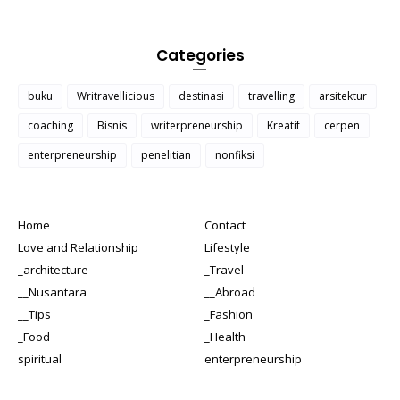
Categories
buku
Writravellicious
destinasi
travelling
arsitektur
coaching
Bisnis
writerpreneurship
Kreatif
cerpen
enterpreneurship
penelitian
nonfiksi
Home
Contact
Love and Relationship
Lifestyle
_architecture
_Travel
__Nusantara
__Abroad
__Tips
_Fashion
_Food
_Health
spiritual
enterpreneurship