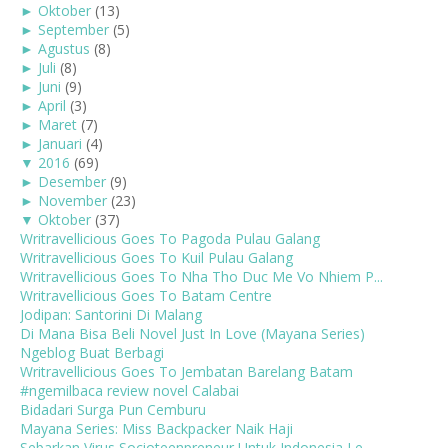
►
Oktober
(13)
►
September
(5)
►
Agustus
(8)
►
Juli
(8)
►
Juni
(9)
►
April
(3)
►
Maret
(7)
►
Januari
(4)
▼
2016
(69)
►
Desember
(9)
►
November
(23)
▼
Oktober
(37)
Writravellicious Goes To Pagoda Pulau Galang
Writravellicious Goes To Kuil Pulau Galang
Writravellicious Goes To Nha Tho Duc Me Vo Nhiem P...
Writravellicious Goes To Batam Centre
Jodipan: Santorini Di Malang
Di Mana Bisa Beli Novel Just In Love (Mayana Series)
Ngeblog Buat Berbagi
Writravellicious Goes To Jembatan Barelang Batam
#ngemilbaca review novel Calabai
Bidadari Surga Pun Cemburu
Mayana Series: Miss Backpacker Naik Haji
Sebarkan Virus Socioteenpreneur Untuk Indonesia Le...