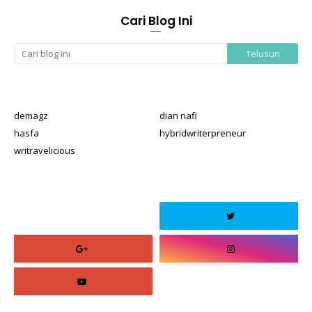
Cari Blog Ini
demagz
dian nafi
hasfa
hybridwriterpreneur
writravelicious